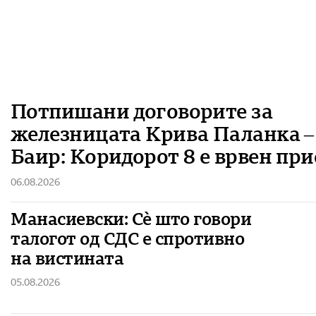
Потпишани договорите за
железницата Крива Паланка –
Баир: Коридорот 8 е врвен пр
06.08.2026
Манасиевски: Сè што говори
талогот од СДС е спротивно
на вистината
05.08.2026