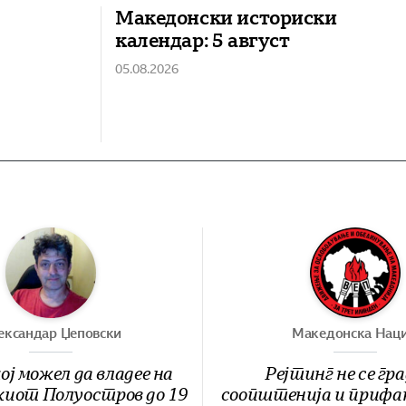
Македонски историски
календар: 5 август
05.08.2026
ександар Џеповски
Македонска Наци
ој можел да владее на
Рејтинг не се гра
иот Полуостров до 19
соопштенија и прифа