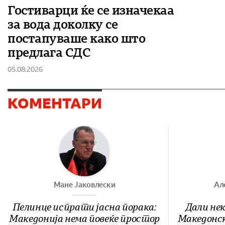
Гостиварци ќе се изначекаа
за вода доколку се
постапуваше како што
предлага СДС
05.08.2026
КОМЕНТАРИ
Мане Јаковлески
Ал
Пелинце испрати јасна порака:
Дали нек
Македонија нема повеќе простор
Македонск