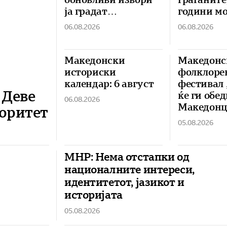
ја градат
години мо
енергетската
небезбедн
06.08.2026
06.08.2026
независност на
во Гостив
Македонија
Македонски
Македонс
историски
фолклоре
календар: 6 август
фестивал 
 Деве
ќе ги обе
06.08.2026
Македонц
иоритет
целиот св
05.08.2026
Пустец
МНР: Нема отстапки од
националните интереси,
идентитетот, јазикот и
историјата
05.08.2026