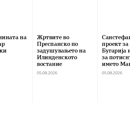
нината на
Жртвите во
Санстефа
ар
Преспанско по
проект за
ки
задушувањето на
Бугарија 
Илинденското
за потисн
востание
името Ма
05.08.2026
05.08.2026