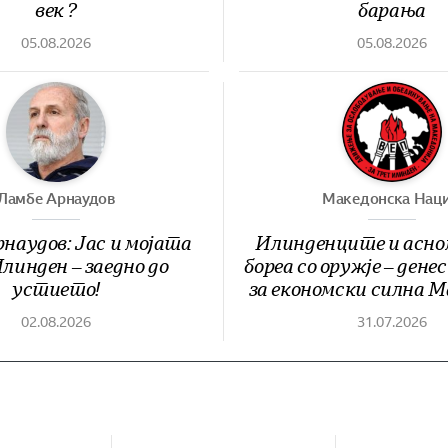
век ?
барања
05.08.2026
05.08.2026
Ламбе Арнаудов
Македонска Наци
наудов: Јас и мојата
Илинденците и асно
линден – заедно до
бореа со оружје – дене
устието!
за економски силна М
02.08.2026
31.07.2026