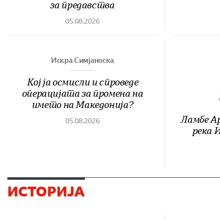
за предавства
05.08.2026
Искра Симјаноска
Кој ја осмисли и спроведе
операцијата за промена на
името на Македонија?
Ламбе Ар
05.08.2026
река И
ИСТОРИЈА