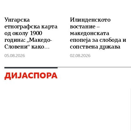
Унгарска
Илинденското
етнографска карта
востание –
од околу 1900
македонската
година: „Македо-
епопеја за слобода и
Словени“ како
сопствена држава
посебна
05.08.2026
02.08.2026
народносна
категорија
ДИЈАСПОРА