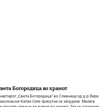
вета Богородица во храмот
анастирот „Света Богородица“ во Сливница од д-р Вера
Николовски-Катин Сите присутни се зачудиле. Малата
 и другите девици да живее во храмот. Таа се откажала