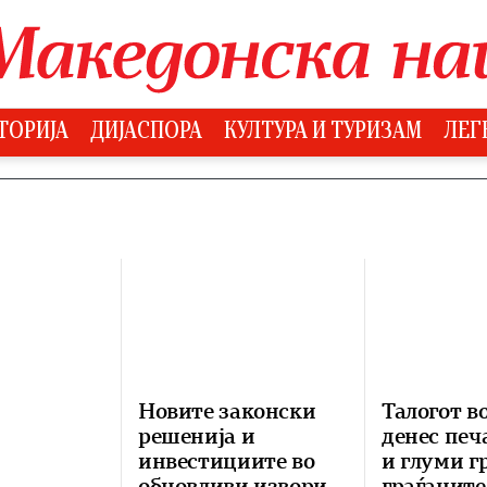
ТОРИЈА
ДИЈАСПОРА
КУЛТУРА И ТУРИЗАМ
ЛЕГ
Новите законски
Талогот во
решенија и
денес печ
инвестициите во
и глуми г
обновливи извори
граѓаните,