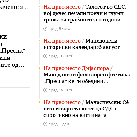
лчеше за
На прво место
Талогот во СДС,
кој денес печали поени и глуми
ата вода
грижа за граѓаните, со години
ар
молчеше за небезбедната вода во
пред 8 часа
Гостивар
ки
На прво место
Македонски
н
историски календар: 6 август
„Преспа“
пред 10 часа
дини
ите од
На прво место Дијаспора
ет во
Македонски фолклорен фестивал
„Преспа“ ќе ги обедини
Македонците од целиот свет во
пред 19 часа
Пустец
На прво место
Манасиевски: Сè
што говори талогот од СДС е
спротивно на вистината
пред 1 ден