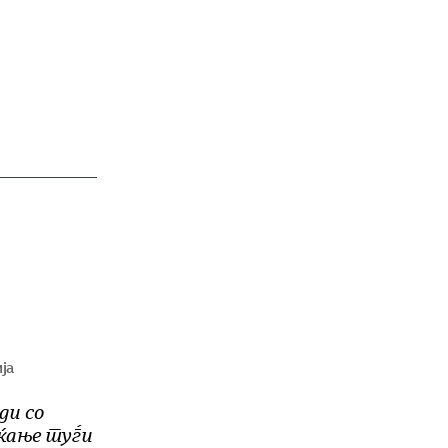
ја
ди со
ќање туѓи