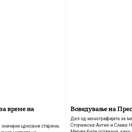
за време на
Воведување на Прес
Дел од монографијата за м
Стојчевска-Антиќ и Славе 
 значајни црковни старини,
Марија била оставена, како