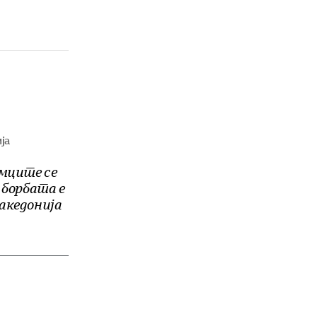
ја
мците се
с борбата е
акедонија