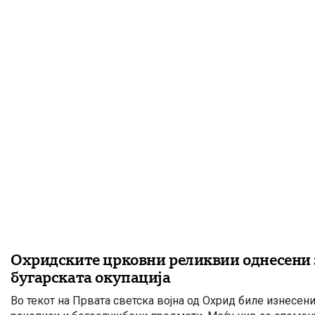
Охридските црковни реликвии однесени 
бугарската окупација
Во текот на Првата светска војна од Охрид биле изнесени