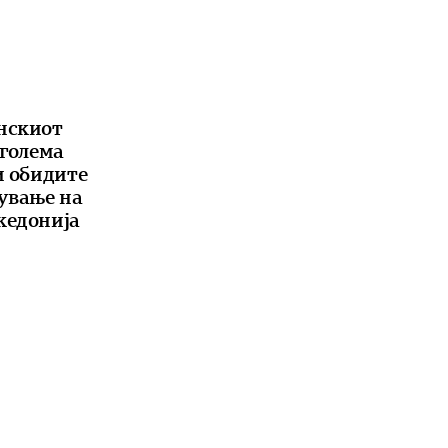
нскиот
 голема
и обидите
ување на
кедонија