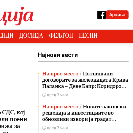
Архива
ЕНДИ
ДОСИЕЈА
ФЕЉТОН
ПЕСНИ
Најнови вести
На прво место
Потпишани
договорите за железницата Крива
Паланка – Деве Баир: Коридорот 8
е врвен приоритет
пред 7 часа
На прво место
Новите законски
 СДС, кој
решенија и инвестициите во
али поени
обновливи извори ја градат
енергетската независност на
рижа за
пред 7 часа
Македонија
 со