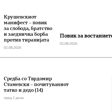
Крушевскиот
манифест – повик
за слобода, братство
и заедничка борба
Повик за востаниет
против тиранијата
02.08.2026
02.08.2026
Средба со Тврдомир
Стамевски – почитуваниот
татко и дедо (14)
пред 2 дена