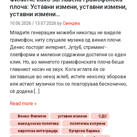
плоча: Уставни измени, уставни измени,
уставни измени…
10.06.2026
/
13.07.2026
by
Свекрва
Младите генерации можеби никогаш не виделе
грамофон, ниту слушале музика од винил плочи.
Денес постојат интернет, Јутјуб, стриминг-
платформи и милиони содржини достапни со еден
клик. Но, во минатото грамофонската плоча беше
главниот носач на звук. Кога иглата ќе се
заглавеше во некој жлеб, истите неколку зборови
или истиот музички тон се повторуваа бесконечно,
сè додека […]
Read more »
Венко Филипче
уставни измени
СДС
македонска политика
политичка колумна
европска интеграција
бугарски барања