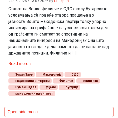
24.05.2026
/
13.07.2026
by
Свекрва
Ставот на Венко Филипче и СДС околу бугарските
условувања сè повеќе отвора прашања во
јавноста. Зошто македонска партија толку упорно
инсистира на прифаќање на услови кои голем дел
од граѓаните ги сметаат за спротивни на
националните интереси на Македонија? Она што
јавноста го гледа е дека наместо да се застане зад
државните позиции, Филипче и […]
Read more »
Зоран Заев
Македонија
СДС
национални интереси
Филипче
политика
Румен Радев
уцени
бугарија
македонски идентитет
Open side menu