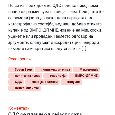
По сè изгледа дека во СДС повеќе никој нема
право да размислува со своја глава. Секој што ќе
се осмели јавно да каже дека партијата е во
катастрофална состојба, веднаш добива етикета-
купен е од ВМРО-ДПМНЕ, човек е на Мицкоски,
уценет е или продаден. Наместо одговор на
аргументи, следуваат дискредитации, навреди,
наместо самокритика следува лов на […]
Read more »
Зоран Заев
политичка анализа
Македонија
политичка криза
опозиција
ВМРО-ДПМНЕ
СДС
мане јаковлески
колумна
Венко Филипче
Коментари
СДС се плаши од дијаспората