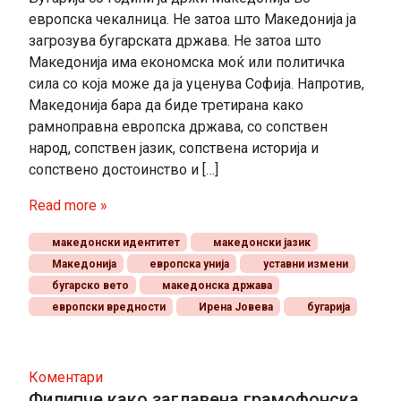
европска чекалница. Не затоа што Македонија ја
загрозува бугарската држава. Не затоа што
Македонија има економска моќ или политичка
сила со која може да ја уценува Софија. Напротив,
Македонија бара да биде третирана како
рамноправна европска држава, со сопствен
народ, сопствен јазик, сопствена историја и
сопствено достоинство и […]
Read more »
македонски идентитет
македонски јазик
Македонија
европска унија
уставни измени
бугарско вето
македонска држава
европски вредности
Ирена Јовева
бугарија
Коментари
Филипче како заглавена грамофонска