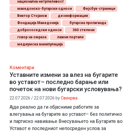
национална нетрпеливост
македонско-бугарски односи
Фејсбук-страници
Виктор Стојанов
дезинформации
Фондација Македонија
бугарска пропаганда
добрососедски односи
360 степени
говор на омраза
лажни портали
медиумска манипулација
Коментари
Уставните измени за влез на бугарите
во уставот– последно барање или
почеток на нови бугарски условувања?
22.07.2026
/
22.07.2026
by
Свекрва
Ајде реално да ги објасниме работите за
влегувања на бугарите во уставот– без политичко
и партиско навивање Внесувањето на Бугарите во
Уставот е последниот непосреден услов за