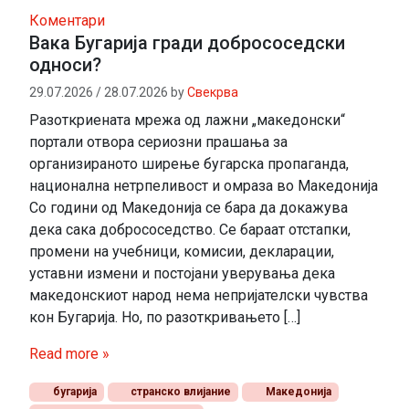
Коментари
Вака Бугарија гради добрососедски
односи?
29.07.2026
/
28.07.2026
by
Свекрва
Разоткриената мрежа од лажни „македонски“
портали отвора сериозни прашања за
организираното ширење бугарска пропаганда,
национална нетрпеливост и омраза во Македонија
Со години од Македонија се бара да докажува
дека сака добрососедство. Се бараат отстапки,
промени на учебници, комисии, декларации,
уставни измени и постојани уверувања дека
македонскиот народ нема непријателски чувства
кон Бугарија. Но, по разоткривањето […]
Read more »
бугарија
странско влијание
Македонија