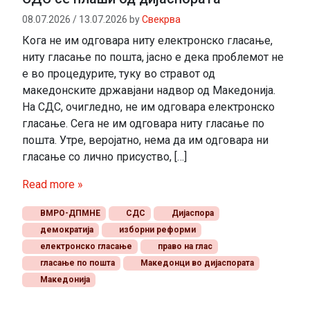
08.07.2026
/
13.07.2026
by
Свекрва
Кога не им одговара ниту електронско гласање,
ниту гласање по пошта, јасно е дека проблемот не
е во процедурите, туку во стравот од
македонските државјани надвор од Македонија.
На СДС, очигледно, не им одговара електронско
гласање. Сега не им одговара ниту гласање по
пошта. Утре, веројатно, нема да им одговара ни
гласање со лично присуство, […]
Read more »
ВМРО-ДПМНЕ
СДС
Дијаспора
демократија
изборни реформи
електронско гласање
право на глас
гласање по пошта
Македонци во дијаспората
Македонија