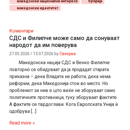
македонски национални интереси
бугарија
македонски идентитет
Коментари
СДС и Филипче може само да сонуваат
народот да им поверува
27.05.2026
/
13.07.2026
by
Свекрва
Македонска нација СДС и Венко Филипче
повторно се обидуваат да ја продадат старата
приказна – дека Владата не работи, дека нема
реформи, дека Македонија стои во место. Но
проблемот за нив е што веќе не зборуваат само
политичките противници, туку зборуваат фактите.
А фактите се тврдоглави. Кога Европската Унија ѝ
одобрува […]
Read more »