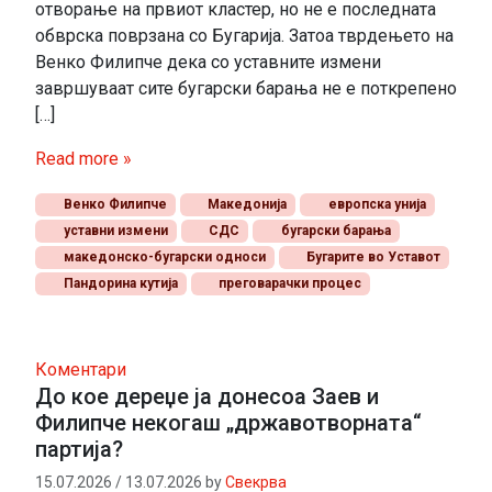
отворање на првиот кластер, но не е последната
обврска поврзана со Бугарија. Затоа тврдењето на
Венко Филипче дека со уставните измени
завршуваат сите бугарски барања не е поткрепено
[…]
Read more »
Венко Филипче
Македонија
европска унија
уставни измени
СДС
бугарски барања
македонско-бугарски односи
Бугарите во Уставот
Пандорина кутија
преговарачки процес
Коментари
До кое дереџе ја донесоа Заев и
Филипче некогаш „државотворната“
партија?
15.07.2026
/
13.07.2026
by
Свекрва