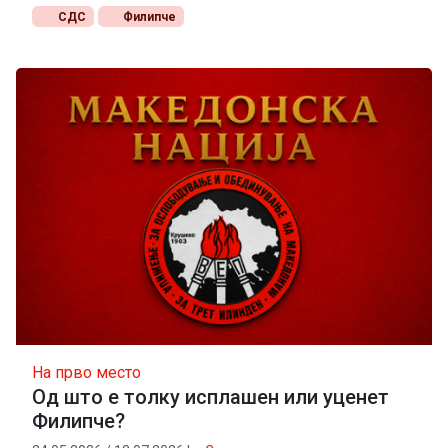
СДС
Филипче
На прво место
Од што е толку исплашен или уценет
Филипче?