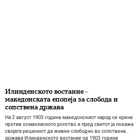
Илинденското востание –
македонската епопеја за слобода и
сопствена држава
На 2 август 1903 година македонскиот народ се крена
против османлиското ропство и пред светот ја покажа
својата решеност да живее слободно во сопствена
држава Илинденското востание од 1903 година