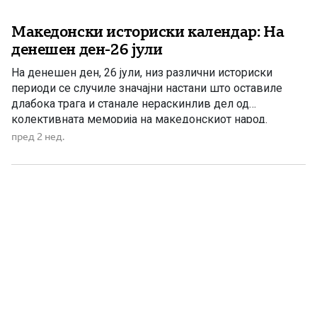
Македонски историски календар: На
денешен ден-26 јули
На денешен ден, 26 јули, низ различни историски
периоди се случиле значајни настани што оставиле
длабока трага и станале нераскинлив дел од
колективната меморија на македонскиот народ.
Историјата на Македонија не е ограничена само на
пред 2 нед.
денешните државни граници. Таа живее во
Вардарскиот, Пиринскиот и Егејскиот дел на
Македонија, како и во Мала Преспа, каде што […]