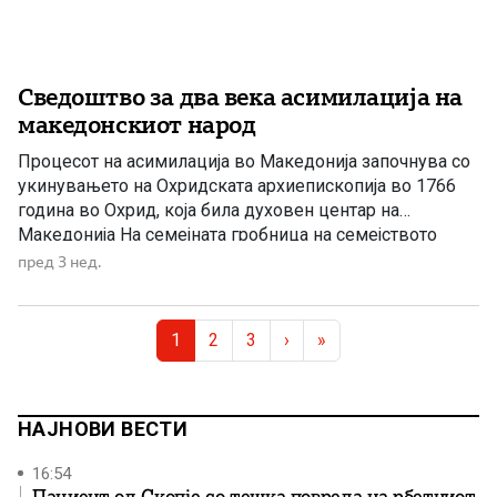
Сведоштво за два века асимилација на
македонскиот народ
Процесот на асимилација во Македонија започнува со
укинувањето на Охридската архиепископија во 1766
година во Охрид, која била духовен центар на
Македонија На семејната гробница на семејството
Цветковски се појавуваат различни облици на истото
пред 3 нед.
презиме: Цветковиќ, Цветковски и Цветковска.
Првиот на списокот, војводата Ѓорѓе, носи српски
Page navigation
облик на презимето на „иќ“, а умрел во 1905 […]
Current Page
Page
Page
1
2
3
›
»
НАЈНОВИ ВЕСТИ
16:54
Пациент од Скопје со тешка повреда на рбетниот