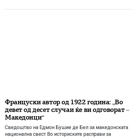
студии го опишува како човек со долгогодишно
искуство на Блискиот Исток, особено во Египет,
Јордан и […]
Француски автор од 1922 година: „Во
девет од десет случаи ќе ви одговорат –
Македонци“
Сведоштво на Едмон Бушие де Бел за македонската
национална свест Во историските расправи за