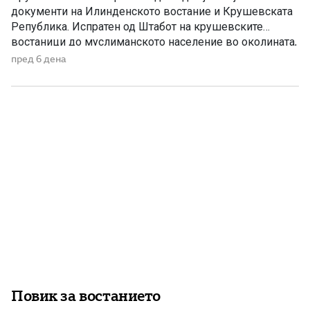
документи на Илинденското востание и Крушевската
Република. Испратен од Штабот на крушевските
востаници до муслиманското население во околината,
тој претставува повик за заедничка борба против
пред 6 дена
тиранијата, насилството и ропството, без разлика на
верата и народноста. Крушевскиот манифест Браќа
земљаци и мили комшии! Ние, вашите вечни комшии,
пријатели и познајници […]
Повик за востанието