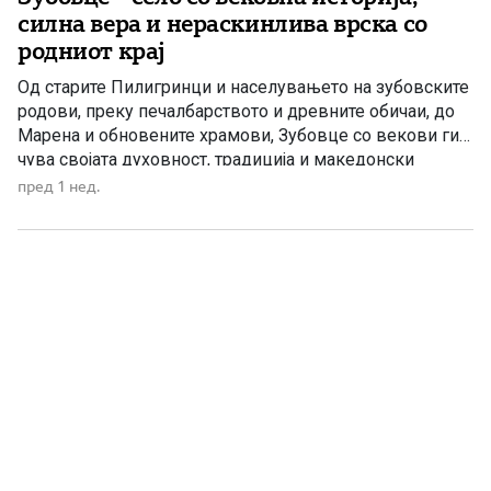
силна вера и нераскинлива врска со
родниот крај
Од старите Пилигринци и населувањето на зубовските
родови, преку печалбарството и древните обичаи, до
Марена и обновените храмови, Зубовце со векови ги
чува својата духовност, традиција и македонски
идентитет. Во подножјето на Шар Планина, меѓу
пред 1 нед.
Дебреше на југ и Врапчиште на север, покрај
Зубовскиот Поток, се наоѓа Зубовце – старо полошко
село со богата историја […]