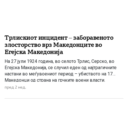
Трлискиот инцидент – заборавеното
злосторство врз Македонците во
Егејска Македонија
На 27 јули 1924 година, во селото Трлис, Серско, во
Егејска Македонија, се случил еден од најтрагичните
настани во меѓувоениот период – убиството на 17
Македонци од страна на грчките воени власти.
Настанот, познат како Трлиски инцидент, останува
пред 2 нед.
запаметен како симбол на страдањата што ги
доживувало македонското население во годините по
поделбата на Македонија. По […]