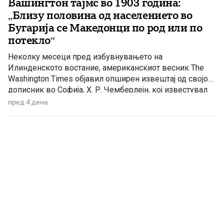
Вашингтон тајмс во 1903 година:
„Близу половина од населението во
Бугарија се Македонци по род или по
потекло“
Неколку месеци пред избувнувањето на
Илинденското востание, американскиот весник The
Washington Times објавил опширен извештај од својот
дописник во Софија, Х. Р. Чемберлејн, кој известувал
за политичката состојба на Балканот, македонското
пред 4 дена
револуционерно движење и односот на Бугарија кон
настаните во Македонија. Написот е објавен на 26
април 1903 година, само нешто повеќе од три месеци
[…]