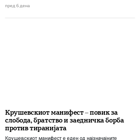
претставува еден од најсветлите и најзначајните
пред 6 дена
настани во поновата историја на Македонија. Тоа не
било ненадеен и изолиран бунт, туку врв на
долгогодишната организирана борба […]
Крушевскиот манифест – повик за
слобода, братство и заедничка борба
против тиранијата
Крушевскиот манифест е еден од најзначајните