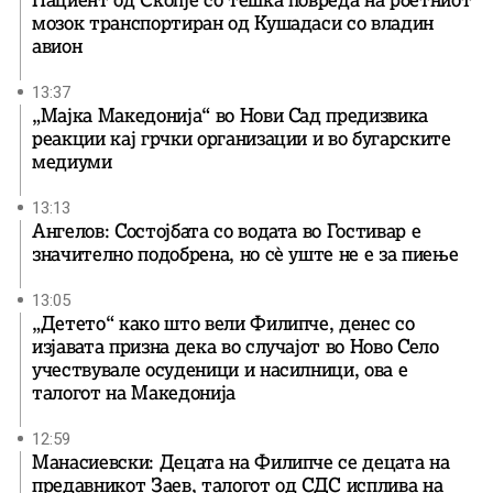
мозок транспортиран од Кушадаси со владин
авион
13:37
„Мајка Македонија“ во Нови Сад предизвика
реакции кај грчки организации и во бугарските
медиуми
13:13
Ангелов: Состојбата со водата во Гостивар е
значително подобрена, но сè уште не е за пиење
13:05
„Детето“ како што вели Филипче, денес со
изјавата призна дека во случајот во Ново Село
учествувале осуденици и насилници, ова е
талогот на Македонија
12:59
Манасиевски: Децата на Филипче се децата на
предавникот Заев, талогот од СДС исплива на