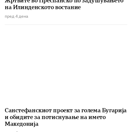
Жртвите во Преспанско по задушувањето
на Илинденското востание
пред 4 дена
Санстефанскиот проект за голема Бугарија
и обидите за потиснување на името
Македонија