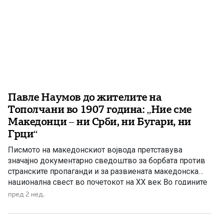
Павле Наумов до жителите на
Тополчани во 1907 година: „Ние сме
Македонци – ни Срби, ни Бугари, ни
Грци“
Писмото на македонскиот војвода претставува
значајно документарно сведоштво за борбата против
странските пропаганди и за развиената македонска
национална свест во почетокот на XX век Во годините
по Илинденското востание Македонија била
пред 2 нед.
претворена во боиште на спротивставени интереси.
Покрај османлиската власт, македонското население