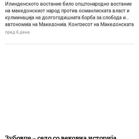
Илинденското востание било општонародно востание
на македонскиот народ против османлиската власт и
кулминација на долгогодишната борба за слобода и
автономија на Македонија. Конгресот на Македонската
револуционерна организација, одржан во Солун, донел
пред 6 дена
одлука напролет да се крене оружено востание, при
што неговото започнување и водење им биле
препуштени на окружните комитети. Конгресот на
Битолскиот револуционерен округ, […]
Зубовце – село со вековна историја,