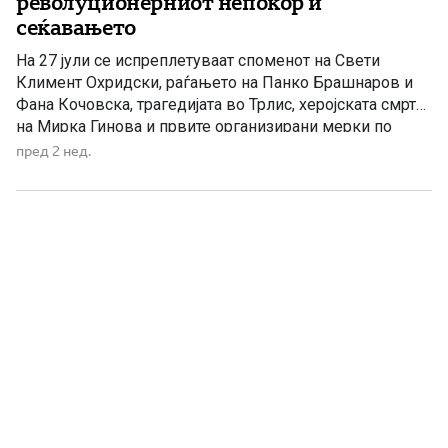
револуционерниот непокор и
сеќавањето
На 27 јули се испреплетуваат споменот на Свети
Климент Охридски, раѓањето на Панко Брашнаров и
Фана Кочовска, трагедијата во Трлис, херојската смрт
на Мирка Гинова и првите организирани мерки по
катастрофалниот земјотрес во Скопје. 916 – Поменот
пред 2 нед.
на Свети Климент Охридски Во старите црковни
календари и во Синаксарот на Асемановото
евангелие, на 27 јули […]