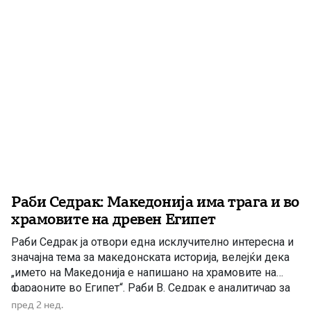
било изложено на силно дејствување на српската,
бугарската и грчката пропаганда, кои преку […]
Раби Седрак: Македонија има трага и во
храмовите на древен Египет
Раби Седрак ја отвори една исклучително интересна и
значајна тема за македонската историја, велејќи дека
„името на Македонија е напишано на храмовите на
фараоните во Египет“. Раби В. Седрак е аналитичар за
Блискиот Исток и безбедност. Институтот за европски
пред 2 нед.