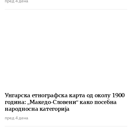
пред 4 дена
Унгарска етнографска карта од околу 1900
година: „Македо-Словени“ како посебна
народносна категорија
пред 4 дена