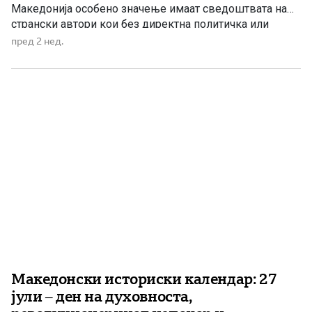
Македонија особено значење имаат сведоштвата на
странски автори кои без директна политичка или
национална припадност кон балканските спорови ги
пред 2 нед.
опишувале состојбите што лично ги затекнале на
терен. Еден од нив е францускиот публицист и
истражувач Едмон Бушие де Бел, автор на […]
Македонски историски календар: 27
јули – ден на духовноста,