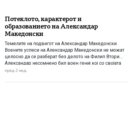
Потеклото, карактерот и
образованието на Александар
Македонски
Темелите на подвигот на Александар Македонски
Воените успеси на Александар Македонски не можат
целосно да се разберат без делото на Филип Втори.
Александар несомнено бил воен гениј кој со својата
храброст, визија и командантски способности создал
пред 2 нед.
огромна империја. Но во неговите раце се нашла
најдобро организираната војска на тогашниот свет.
Македонската фаланга, кралската коњица, искусните
[…]