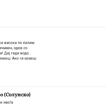
онската
уки високи по ќилим
ачмаен, одев со
а! Деј гиди водо
емнееш. Ако ги криеш
о (Солунско)
е наоѓа