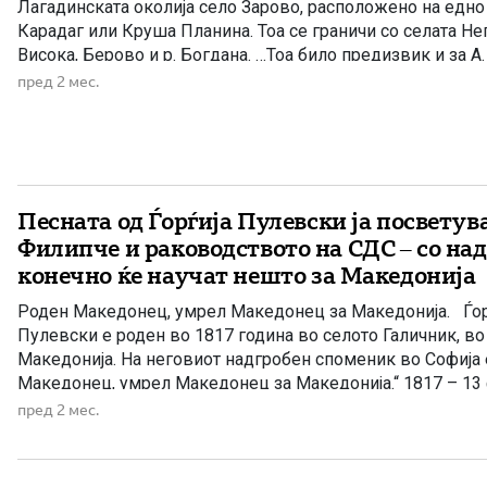
Лагадинската околија село Зарово, расположено на едн
Карадаг или Круша Планина. Тоа се граничи со селата Не
Висока, Берово и р. Богдана. …Тоа било предизвик и за А.
запише народни умотворби и да изготви студија за ова се
пред 2 мес.
Песната од Ѓорѓија Пулевски ја посветув
Филипче и раководството на СДС – со на
конечно ќе научат нешто за Македонија
Роден Македонец, умрел Македонец за Македонија. Ѓор
Пулевски е роден во 1817 година во селото Галичник, во 
Македонија. На неговиот надгробен споменик во Софија 
Македонец, умрел Македонец за Македонија.“ 1817 – 13
години) е периодот на животот на Ѓорѓија Пулевски. Крат
пред 2 мес.