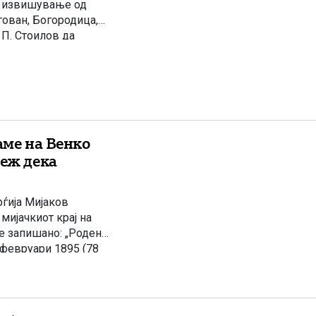
о извишување од
гован, Богородица,
 П. Стоилов да
ло. […]
аме на Венко
деж дека
ѓија Мијаков
мијачкиот крај на
е запишано: „Роден
 февруари 1895 (78
ко за Пулевски: […]