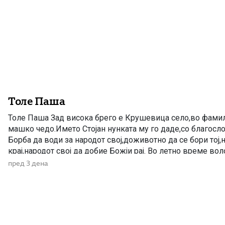
Толе Паша
Толе Паша Зад висока брего е Крушевица село,во фамил
машко чедо.Името Стојан нунката му го даде,со благосло
Борба да води за народот свој,доживотно да се бори тој,
крај,народот свој да добие Божји рај. Во летно време во
Толе дружба прави,разни приказни […]
пред 3 дена