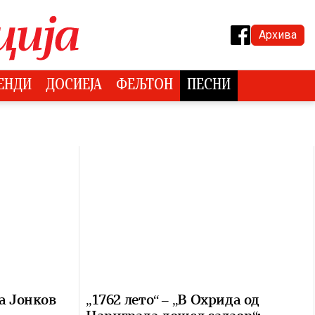
Архива
ЕНДИ
ДОСИЕЈА
ФЕЉТОН
ПЕСНИ
а Јонков
„1762 лето“ – „В Охрида од