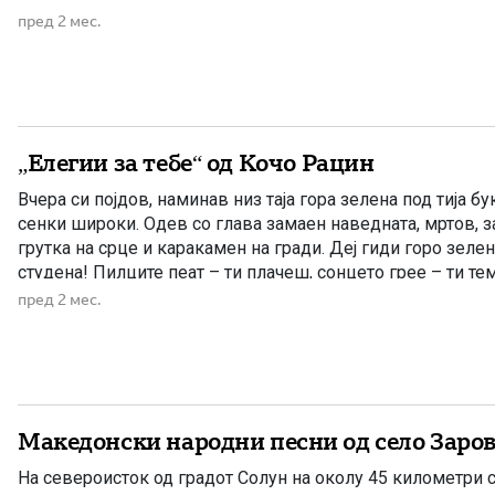
Неговото творештво претставува значаен дел од макед
пред 2 мес.
револуционерна и родољубива поезија од крајот на […]
„Елегии за тебе“ од Кочо Рацин
Вчера си појдов, наминав низ таја гора зелена под тија б
сенки широки. Одев со глава замаен наведната, мртов, з
грутка на срце и каракамен на гради. Деј гиди горо зелен
студена! Пилците пеат – ти плачеш, сонцето грее – ти т
коските на […]
пред 2 мес.
Македонски народни песни од село Заров
На североисток од градот Солун на околу 45 километри с