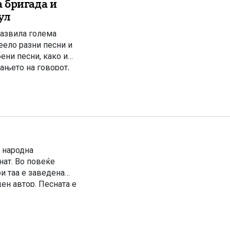
 бригада и
ул
развила голема
еело разни песни и
ени песни, како и
ањето на говорот,
а на војската и
а народна
нат. Во повеќе
и таа е заведена
ен автор. Песната е
рајот на XIX и