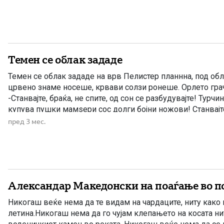
Темен се облак зададе
Темен се облак зададе на врв Пелистер планнна, под обл
црвено знаме носеше, крвави солзи ронеше. Орлето грач
-Станвајте, браќа, не спите, од сон се разбудувајте! Турч
купува пушки мамѕери сос долги бојни ножови! Станвајте,
сос него да се биеме за славна Македонија! На врв […]
пред 3 мес.
Александар Македонски на поаѓање во п
Никогаш веќе нема да те видам на чардаците, ниту како
летина.Никогаш нема да го чујам клепањето на косата н