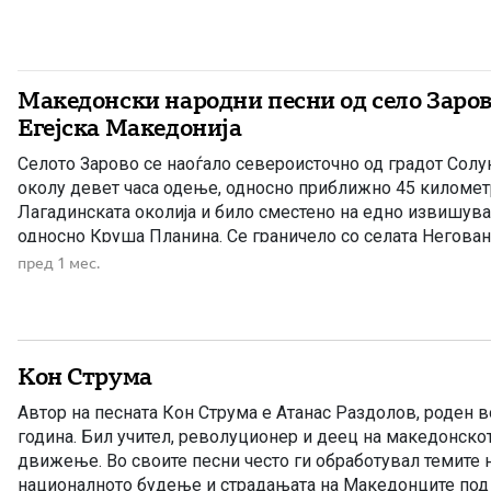
Македонски народни песни од село Заров
Егејска Македонија
Селото Зарово се наоѓало североисточно од градот Солун
околу девет часа одење, односно приближно 45 километ
Лагадинската околија и било сместено на едно извишува
односно Круша Планина. Се граничело со селата Негован
Висока, Берово и со реката Богдана. Богатата народна тр
пред 1 мес.
македонско село била предизвик […]
Кон Струма
Автор на песната Кон Струма е Атанас Раздолов, роден в
година. Бил учител, револуционер и деец на македонско
движење. Во своите песни често ги обработувал темите н
националното будење и страдањата на Македонците под т