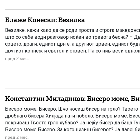
Блаже Конески: Везилка
Везилке, кажи како да се роди проста и строга македонс
што со себе води разговор ноќен во тревога бесна? – Дв
срцето, драги, едниот црн е, а другиот црвен, едниот буд
другиот копнеж и светол и стрвен. Па со нив вези едноли
копнеж […]
пред 2 мес.
Константин Миладинов: Бисеро моме, Би
Бисеро моме, Бисеро, Шчо носиш бисер на грло? Твоето 
дробнаго бисера Хилјада пати побело. Бисеро моме, Бис
покриваш Твоето грло хубаво? Ја нејќу бисер да баца Тук
Бисеро моме Бисеро, За кого низиш бисерот? Ја дарој би
мома Бисера.
пред 2 мес.