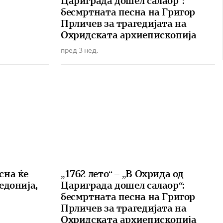
Цариграда дошел салаор“:
бесмртната песна на Григор
Прличев за трагедијата на
Охридската архиепископија
пред 3 нед.
сна ќе
„1762 лето“ – „В Охрида од
едонија,
Цариграда дошел салаор“:
бесмртната песна на Григор
Прличев за трагедијата на
Охридската архиепископија