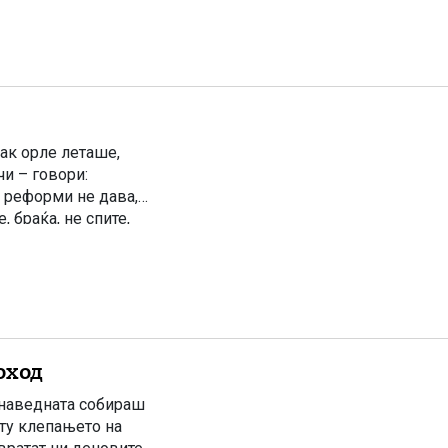
ак орле леташе,
и – говори:
ин реформи не дава,
 браќа, не спите,
оход
 наведната собираш
иту клепањето на