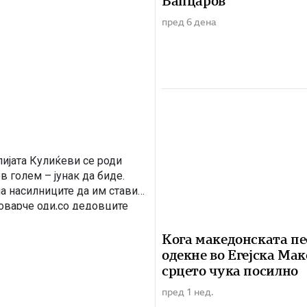
Вапцаров
пред 6 дена
ијата Кулиќеви се роди
в голем – јунак да биде.
на насилниците да им стави
ловарче оди,со дедовците
Кога македонската пе
одекне во Егејска Мак
срцето чука посилно
пред 1 нед.