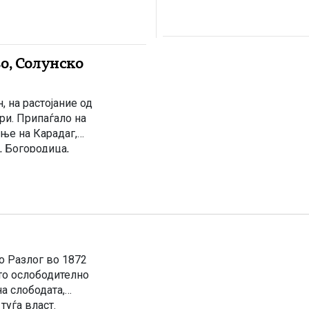
о, Солунско
, на растојание од
ри. Припаѓало на
ње на Карадаг,
, Богородица,
адиција на ова
о Разлог во 1872
то ослободително
а слободата,
уѓа власт.