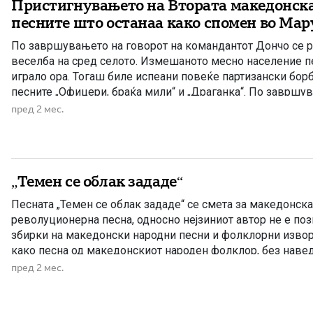
Пристигнувањето на Втората македонска
песните што останаа како спомен во Мар
По завршувањето на говорот на командантот Дончо се 
веселба на сред селото. Измешаното месно население п
играло ора. Тогаш биле испеани повеќе партизански борб
песните „Офицери, браќа мили“ и „Драганка“. По завршув
командантот Дончо се договорил со позадината за исхран
пред 2 мес.
сместување на […]
„Темен се облак зададе“
Песната „Темен се облак зададе“ се смета за македонск
револуционерна песна, односно нејзиниот автор не е поз
збирки на македонски народни песни и фолклорни извор
како песна од македонскиот народен фолклор, без навед
поврзана со македонското револуционерно движење од к
пред 2 мес.
почетокот на XX […]