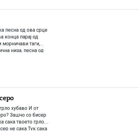
ка песна од ова срце
а конца парај од
и морничави таги,
чна низа, песна од
серо
грло хубаво И от
еро? Зашчо со бисер
а сака твоето грло.-
сер не сака Тук сака