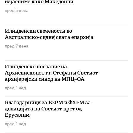
изјасниме како Македонци
пред 5 дена
Илинденски свечености во
Австралиско-сиднејската епархија
пред 7 дена
Илинденско послание на
Архиепископот г.г. Стефан и Светиот
архијерејски синод на МПЦ–ОА
пред 1 нед.
Благодарници за ЕЗРМ и ФХЕМ за
донацијата на Светиот крст од
Ерусалим
пред 1 нед.