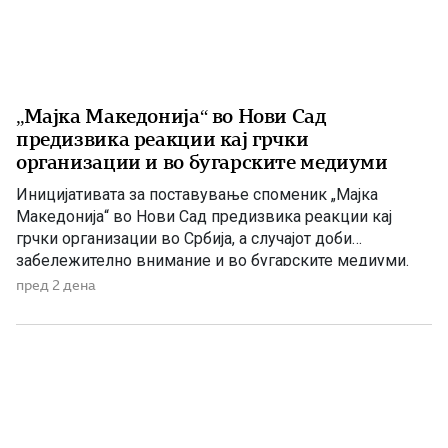
„Мајка Македонија“ во Нови Сад
предизвика реакции кај грчки
организации и во бугарските медиуми
Иницијативата за поставување споменик „Мајка
Македонија“ во Нови Сад предизвика реакции кај
грчки организации во Србија, а случајот доби
забележително внимание и во бугарските медиуми.
Македонскиот национален совет нагласува дека
пред 2 дена
споменикот нема политичка или територијална порака,
туку треба да биде траен симбол на македонскиот
народ, неговото историско паметење и културен
идентитет. Националниот совет на македонското […]