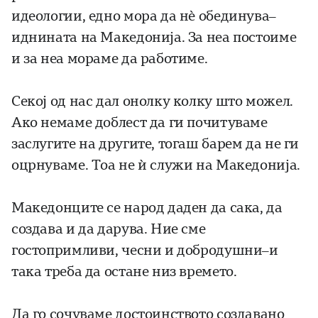
идеологии, едно мора да нè обединува–
иднината на Македонија. За неа постоиме
и за неа мораме да работиме.
Секој од нас дал онолку колку што можел.
Ако немаме доблест да ги почитуваме
заслугите на другите, тогаш барем да не ги
оцрнуваме. Тоа не ѝ служи на Македонија.
Македонците се народ даден да сака, да
создава и да дарува. Ние сме
гостопримливи, чесни и добродушни–и
така треба да остане низ времето.
Да го сочуваме достоинството создавано