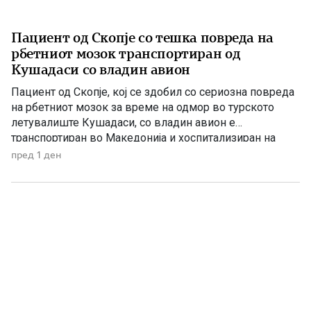
Пациент од Скопје со тешка повреда на
рбетниот мозок транспортиран од
Кушадаси со владин авион
Пациент од Скопје, кој се здобил со сериозна повреда
на рбетниот мозок за време на одмор во турското
летувалиште Кушадаси, со владин авион е
транспортиран во Македонија и хоспитализиран на
Универзитетската клиника за трауматологија,
пред 1 ден
ортопедски болести, анестезија, реанимација и
интензивно лекување (ТОАРИЛУЦ). Информацијата ја
соопшти директорот на Клиниката, д-р Игор
Мерџановски, кој наведе дека пациентот […]