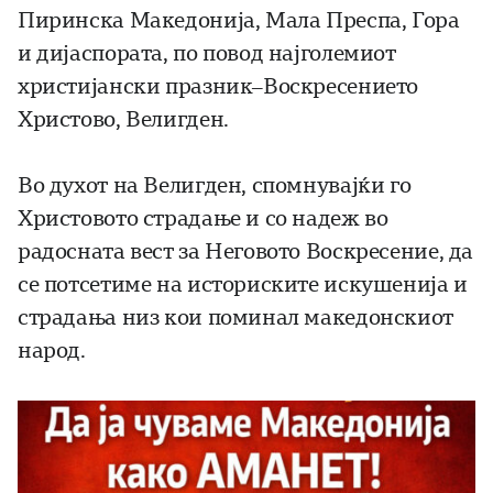
Пиринска Македонија, Мала Преспа, Гора
и дијаспората, по повод најголемиот
христијански празник–Воскресението
Христово, Велигден.
Во духот на Велигден, спомнувајќи го
Христовото страдање и со надеж во
радосната вест за Неговото Воскресение, да
се потсетиме на историските искушенија и
страдања низ кои поминал македонскиот
народ.