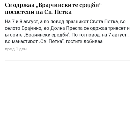
Се одржаа „Брајчинските средби“
посветени на Св. Петка
На 7 и 8 август, а по повод празникот Света Петка, во
селото Брајчино, во Долна Преспа се одржаа триесет и
вторите „Брајчински средби“. По тој повод, на 7 август,
во манастирот „Св. Петка“, гостите добиваа
манастирско гравче, а на 08 август ја прославија
пред 1 ден
селската слава Св Петка, на која гостите ги
забавуваше групата „Фонтара“ […]