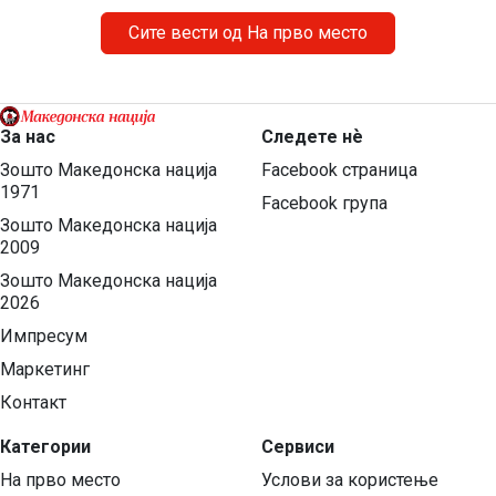
ги нарече деца, јавно призна дека е насилник и
осуденик. […]
Сите вести од На прво место
За нас
Следете нѐ
Зошто Македонска нација
Facebook страница
1971
Facebook група
Зошто Македонска нација
2009
Зошто Македонска нација
2026
Импресум
Маркетинг
Контакт
Категории
Сервиси
На прво место
Услови за користење