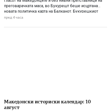
гласот на Македонците и без нивни претставници на
преговарачката маса, во Букурешт беше исцртана
новата политичка карта на Балканот. Букурешкиот
договор останува еден од најтешките датуми во
пред 4 часа
поновата македонска историја. Со овој договор,
склучен по завршувањето на Втората балканска војна,
Македонија беше поделена меѓу соседните балкански
[…]
Македонски историски календар: 10
август