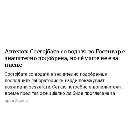
Ангелов: Состојбата со водата во Гостивар е
значително подобрена, но сè уште не е за
пиење
Состојбата со водата е значително подобрена, а
последните лабораториски наоди покажуваат
позитивни резултати. Сепак, потребно е дополнително
време пред таа официјално да биде прогласена за
исправна за пиење, изјави директорот на Дирекцијата
пред 2 дена
за заштита и спасување, Стојанче Ангелов. Тој посочи
дека конечната одлука ќе ја донесе Агенцијата за
храна и ветеринарство, откако надлежните
испитувања ќе […]