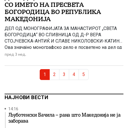
СО ИМЕТО НА ПРЕСВЕТА
БОГОРОДИЦА ВО РЕПУБЛИКА
МАКЕДОНИЈА
ДЕЛ ОД МОНОГРАФИЈАТА ЗА МАНАСТИРОТ „СВЕТА
БОГОРОДИЦА“ ВО СЛИВНИЦА ОД Д-Р ВЕРА
СТОЈЧЕВСКА-АНТИЌ И СЛАВЕ НИКОЛОВСКИ-КАТИН
Ова значајно монографско дело е посветено на дел од
вистината за Дева Марија. Книгата е содржински
пред 3 нед.
богата во однос на култот на Дева Марија, проследен
со текстови од многу книги посветени на нејзиниот
Page navigation
живот и дело. Со оглед на […]
Current Page
Page
Page
Page
Page
1
2
3
4
5
НАЈНОВИ ВЕСТИ
14:16
Љуботенски Бачила – рана што Македонија не ја
заборава