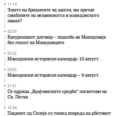
11:14
Зошто на бришачите на шахти, им пречат
симболите на независноста и македонското
знаме?
00:29
Букурешкиот договор – поделба на Македонија
без гласот на Македонците
00:22
Македонски историски календар: 10 август
03:00
Македонски историски календар – 9 август
21:01
Се одржаа „Брајчинските средби“ посветени на
Св. Петка
16:54
Пациент од Скопје со тешка повреда на рбетниот