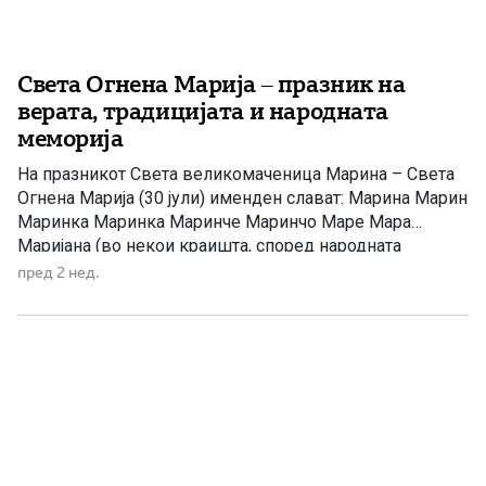
Света Огнена Марија – празник на
верата, традицијата и народната
меморија
На празникот Света великомаченица Марина – Света
Огнена Марија (30 јули) именден слават: Марина Марин
Маринка Маринка Маринче Маринчо Маре Мара
Маријана (во некои краишта, според народната
традиција) Огнен (поретко, по народниот назив на
пред 2 нед.
празникот) На 30 јули, Македонската православна
црква го празнува споменот на Светата
великомаченица Марина, во народот многу попозната
како Света Огнена […]