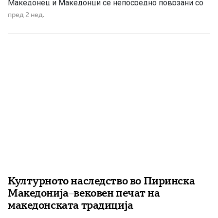
Македонец и Македонци се непосредно поврзани со
мисијата на светиот апостол Павле, создавањето на
пред 2 нед.
првите христијански заедници и ширењето на
Евангелието на европска почва Македонија зазема
исклучително значајно место во Новиот завет.
Нејзиното име не […]
Културното наследство во Пиринска
Македонија–вековен печат на
македонската традиција