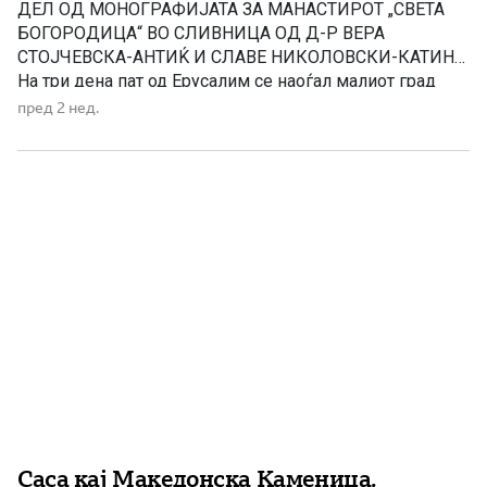
ДЕЛ ОД МОНОГРАФИЈАТА ЗА МАНАСТИРОТ „СВЕТА
БОГОРОДИЦА“ ВО СЛИВНИЦА ОД Д-Р ВЕРА
СТОЈЧЕВСКА-АНТИЌ И СЛАВЕ НИКОЛОВСКИ-КАТИН
На три дена пат од Ерусалим се наоѓал малиот град
Назарет. Таму живееле праведните Јоаким и Ана,
пред 2 нед.
наречени од Светата Црква „богоотци”. Јоаким
потекнувал од Давидовиот род, а света Ана од родот
на Аарон. Биле многу дарежливи, милосрдни. За […]
Саса кај Македонска Каменица.