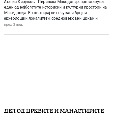
Атанас Кирјаков Пиринска Македонија претставува
еден од најбогатите историски и културни простори на
Македонија. Во овој крај се сочувани бројни
археолошки локалитети, средновековни цркви и
манастири, традиционални куќи, народни носии, песни,
пред 3 нед.
ора и обичаи што сведочат за континуитетот на
животот и културата низ вековите. Од античкиот град
Хераклеја Синтика кај Рупите, преку духовните центри
[…]
ДЕЛ ОД ЦРКВИТЕ И МАНАСТИРИТЕ