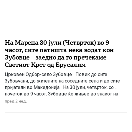
На Марена 30 јули (Четврток) во 9
часот, сите патишта нека водат кон
Зубовце – заедно да го пречекаме
Светиот Крст од Ерусалим
Црковен Одбор-село Зубовце Повик до сите
Зубовчани, до жителите на соседните села и до сите
пријатели во Македонија На 30 јули, четврток, со
почеток во 9 часот, Зубовце ќе живее во знакот на
верата, традицијата и заедништвото. Дојдете заедно
пред 2 нед.
да ја прославиме селската слава „Света
великомаченица Марина“ – „Света Огнена Марија“, во
народот […]