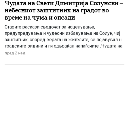
Чудата на Свети Димитрија Солунски –
небесниот заштитник на градот во
време на чума и опсади
Старите раскази сведочат за исцелувања,
предупредувања и чудесни избавувања на Солун, чиј
заштитник, според верата на жителите, се појавувал на
градските ѕидини и ги одвраќал напаѓачите „Чудата на
Свети Димитрија Солунски“, познати под латинскиот
пред 2 нед.
наслов Miracula Sancti Demetrii, се едно од најзначајните
дела на рановизантиската хагиографска книжевност.
Во збирката се опишани исцелувања, предупредувања
за претстојни […]