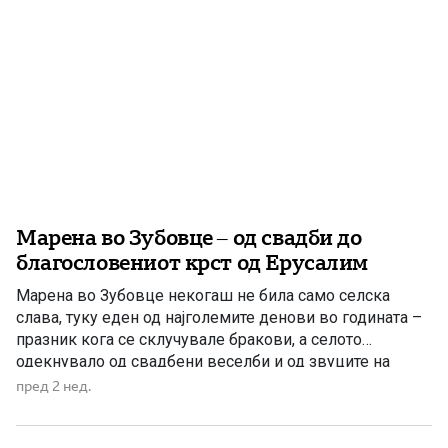
Марена во Зубовце – од свадби до
благословениот крст од Ерусалим
Марена во Зубовце некогаш не била само селска
слава, туку еден од најголемите денови во годината –
празник кога се склучувале бракови, а селото
одекнувало од свадбени веселби и од звуците на
зурлите и тапаните. Се чистеле и варосувале куќите, се
пред 2 нед.
уредувале дворовите, улиците и заедничките
простори, за достоинствено да бидат пречекани