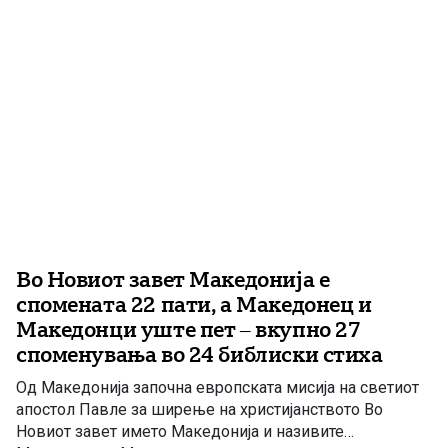
гостите кои доаѓале […]
Во Новиот завет Македонија е
спомената 22 пати, а Македонец и
Македонци уште пет – вкупно 27
споменувања во 24 библиски стиха
Од Македонија започна европската мисија на светиот
апостол Павле за ширење на христијанството Во
Новиот завет името Македонија и називите