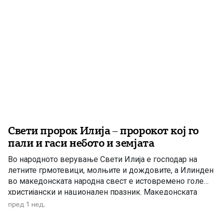
Свети пророк Илија – пророкот кој го
пали и гаси небото и земјата
Во народното верување Свети Илија е господар на
летните грмотевици, молњите и дождовите, а Илинден
во македонската народна свест е истовремено голем
христијански и национален празник. Македонската
православна црква – Охридска архиепископија на 2
пред 1 нед.
август, односно на 20 јули според стариот календар, го