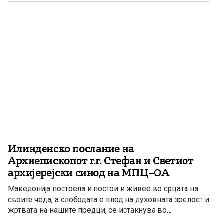
празнува Светиот пророк Илија – Илинден. Свети
Илија е еден од најголемите […]
Илинденско послание на
Архиепископот г.г. Стефан и Светиот
архијерејски синод на МПЦ–ОА
Македонија постоела и постои и живее во срцата на
своите чеда, а слободата е плод на духовната зрелост и
жртвата на нашите предци, се истакнува во