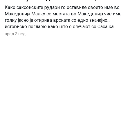
Како саксонските рудари го оставиле своето име во
Македонија Малку се местата во Македонија чие име
толку јасно ја открива врската со едно значајно
историско поглавје како што е случајот со Саса кај
Македонска Каменица. Денес, кога се споменува Саса,
пред 2 нед.
најчесто се мисли на еден од најголемите рудници за
олово и цинк во државата. Но […]