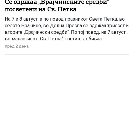
Се одржаа „Брајчинските средби“
посветени на Св. Петка
На 7 и 8 август, а по повод празникот Света Петка, во
селото Брајчино, во Долна Преспа се одржаа триесет и
вторите „Брајчински средби“. По тој повод, на 7 август,
во манастирот „Св. Петка“, гостите добиваа
манастирско гравче, а на 08 август ја прославија
пред 2 дена
селската слава Св Петка, на која гостите ги
забавуваше групата „Фонтара“ […]