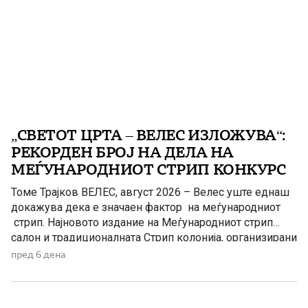
„СВЕТОТ ЦРТА – ВЕЛЕС ИЗЛОЖУВА“:
РЕКОРДЕН БРОЈ НА ДЕЛА НА
МЕЃУНАРОДНИОТ СТРИП КОНКУРС
Томе Трајков ВЕЛЕС, август 2026 – Велес уште еднаш
докажува дека е значаен фактор на меѓународниот
стрип. Најновото издание на Меѓународниот стрип
салон и традиционалната Стрип колонија, организирани
од Стрип центарот на Македонија (СЦМ-Велес),
пред 6 дена
започнува во знак на историски успеси – голем бран
на пријавени дела на меѓународниот конкурс. Притоа,
велешкиот стрип Салон јасно го […]