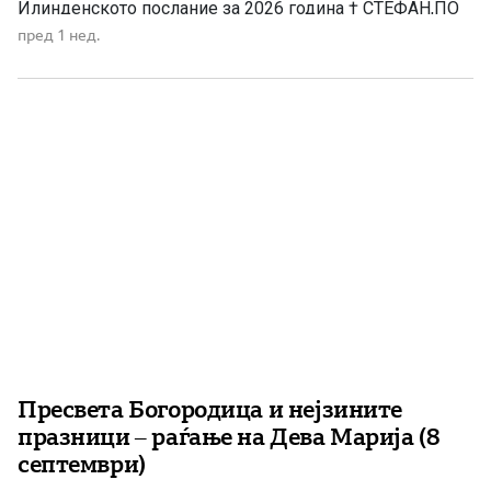
Илинденското послание за 2026 година † СТЕФАН,ПО
МИЛОСТА БОЖЈА,АРХИЕПИСКОП ОХРИДСКИ И
пред 1 нед.
МАКЕДОНСКИ,ЗАЕДНО СО СВЕТИОТ АРХИЈЕРЕЈСКИ
СИНОД,ПО ПОВОД ИЛИНДЕНСКИТЕ
ПРАЗНУВАЊА,ИСПРАЌА МИР И БЛАГОСЛОВ ОД
БОГАДО СВЕШТЕНОСЛУЖИТЕЛИТЕ,ДО МОНАШТВОТО
И ДО СИТЕ […]
Пресвета Богородица и нејзините
празници – раѓање на Дева Марија (8
септември)