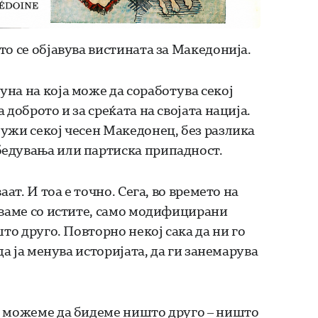
о се објавува вистината за Македонија.
на на која може да соработува секој
доброто и за среќата на својата нација.
ужи секој чесен Македонец, без разлика
едувања или партиска припадност.
ат. И тоа е точно. Сега, во времето на
уваме со истите, само модифицирани
то друго. Повторно некој сака да ни го
да ја менува историјата, да ги занемарува
е можеме да бидеме ништо друго – ништо