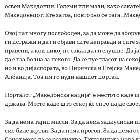
освен Македонци. Големи или мали, како сакате! 
Македонецот. Ете затоа, повторно се раѓа „Маке
Овој пат многу послободен, за да може да зборува
ги истражи и да ги објави сите неправди и сите 
правени, а кои никој не сакал да ги слушне. Да ј
да е таа болна за некого. Да се чуе гласот на се
но и во дијаспората, во Пиринска и Егејска Мак
Албанија. Тоа им го нуди нашиот портал.
Порталот „Македонска нација“ е местото каде шт
држава. Место каде што секој ќе си го најде свое
За да нема тајни мисли. За да нема задкулисни 
сме биле жртви. За да нема прогон. За да нема о
Сонот мора да се реализира. Татковината мора д