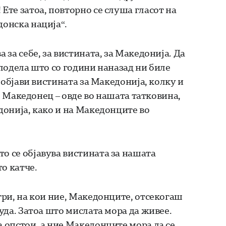
Ете затоа, повторно се слуша гласот на
донска нација“.
 за себе, за вистината, за Македонија. Да
злодела што со години наназад ни биле
а објави вистината за Македонија, колку и
кој Македонец – овде во нашата татковина,
едонија, како и на Македонците во
о се објавува вистината за нашата
то катче.
игри, на кои ние, Македонците, отсекогаш
суда. Затоа што мислата мора да живее.
а опстои, а ние Македонците мора да се