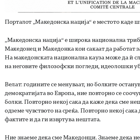
Порталот „Македонска нација“ е местото каде шт
„Македонска нација“ е широка национална трибу
Македонец и Македонка кои сакаат да работат за 
На македонската национална кауза може да ѝ сл
на неговите филозофски погледи, идеолошки уб
Велат: годините се менуваат, но болките останува
демократијата во Европа, ние повторно се сооч
болки. Повторно некој сака да каже дека сме неш
одземе чувството на среќа. Повторно некој сака 
фактите и да ги извртува нештата.
Ние знаеме дека сме Македонци. Знаеме дека н