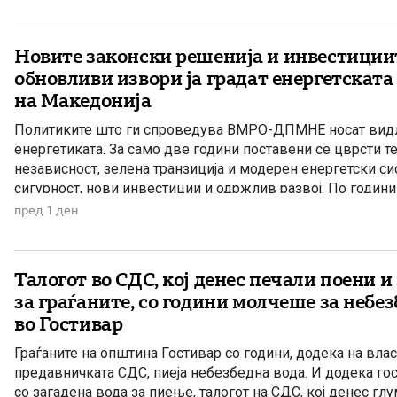
Новите законски решенија и инвестиции
обновливи извори ја градат енергетската
на Македонија
Политиките што ги спроведува ВМРО-ДПМНЕ носат видл
енергетиката. За само две години поставени се цврсти т
независност, зелена транзиција и модерен енергетски си
сигурност, нови инвестиции и одржлив развој. По години 
Македонија има нов Закон за енергетика, усогласен со е
пред 1 ден
директиви, како и Интегриран […]
Талогот во СДС, кој денес печали поени 
за граѓаните, со години молчеше за небе
во Гостивар
Граѓаните на општина Гостивар со години, додека на вла
предавничката СДС, пиеја небезбедна вода. И додека гос
со загадена вода за пиење, талогот на СДС, кој денес гл