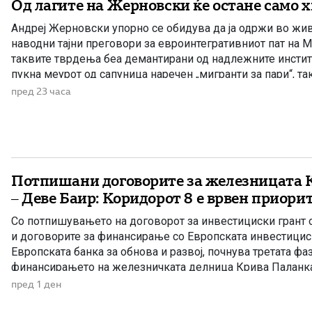
Од лагите на Жерновски ќе остане само 
Андреј Жерновски упорно се обидува да ја одржи во жив
наводни тајни преговори за евроинтегративниот пат на М
таквите тврдења беа демантирани од надлежните инстит
пукна меурот од сапуница наречен „мигранти за пари“, та
најновата конструкција – дека власта тајно се подготвува 
пред 23 часа
Потпишани договорите за железницата 
– Деве Баир: Коридорот 8 е врвен приори
Со потпишувањето на договорот за инвестициски грант о
и договорите за финансирање со Европската инвестицис
Европската банка за обнова и развој, почнува третата фа
финансирањето на железничката делница Крива Паланка 
дел од Коридорот 8. На потпишувањето во Владата прис
пред 1 ден
Христијан Мицкоски, вицепремиерот и министер […]