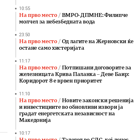
10:55
На прво место
ВМРО-ДПМНЕ: Филипче
молчел за небезбедната вода
23:50
На прво место
Од лагите на Жерновски ќе
остане само хистеријата
11:17
На прво место
Потпишани договорите за
железницата Крива Паланка – Деве Баир:
Коридорот 8 е врвен приоритет
11:10
На прво место
Новите законски решенија
и инвестициите во обновливи извори ја
градат енергетската независност на
Македонија
10:17
На прво место
Талогот во СДС, кој денес