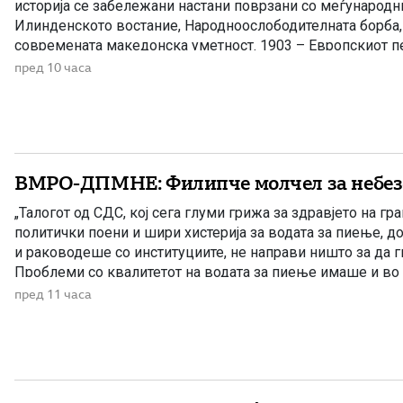
историја се забележани настани поврзани со меѓународн
Илинденското востание, Народноослободителната борба, 
современата македонска уметност. 1903 – Европскиот пе
Илинденското востание На 7 август 1903 година европска
пред 10 часа
добила првите поопширни вести за востанието што неко
избувнало […]
ВМРО-ДПМНЕ: Филипче молчел за небез
„Талогот од СДС, кој сега глуми грижа за здравјето на гра
политички поени и шири хистерија за водата за пиење, д
и раководеше со институциите, не направи ништо за да 
Проблеми со квалитетот на водата за пиење имаше и во
Филипче беше министер за здравство, […]
пред 11 часа