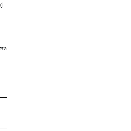
ј
 на