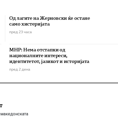
Од лагите на Жерновски ќе остане
само хистеријата
пред 23 часа
МНР: Нема отстапки од
националните интереси,
идентитетот, јазикот и историјата
пред 2 дена
т
о македонската