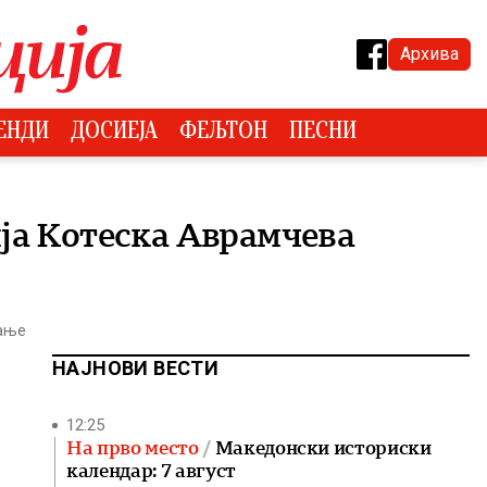
Архива
ЕНДИ
ДОСИЕЈА
ФЕЉТОН
ПЕСНИ
ја Котеска Аврамчева
тање
НАЈНОВИ ВЕСТИ
12:25
На прво место
Македонски историски
календар: 7 август