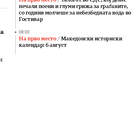
печали поени и глуми грижа за граѓаните,
со години молчеше за небезбедната вода во
Гостивар
на
08:00
На прво место
Македонски историски
календар: 6 август
и