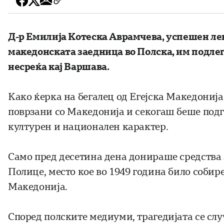
Д-р Емилија Котеска Аврамчева, успешен ле
македонската заедница во Полска, им подлег
несреќа кај Варшава.
Како ќерка на бегалец од Егејска Македонија
поврзани со Македонија и секогаш беше подг
културен и национален карактер.
Само пред десетина дена донираше средства 
Полице, место кое во 1949 година било собире
Македонија.
Според полските медиуми, трагедијата се слу