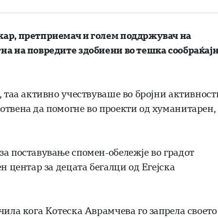
кар, претприемач и голем поддржувач на
на на повредите здобиени во тешка сообраќај
, таа активно учествуваше во бројни активност
отвена да помогне во проекти од хуманитарен,
за поставување спомен-обележје во градот
н центар за децата бегалци од Егејска
чила кога Котеска Аврамчева го запрела своето