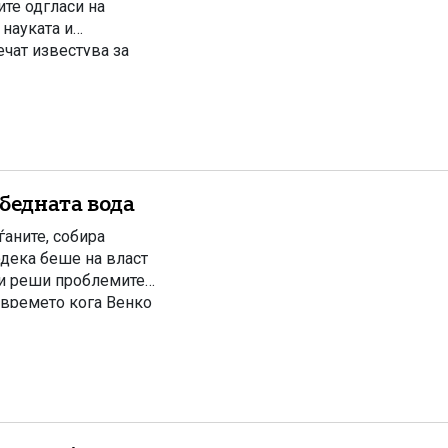
ите одгласи на
науката и
чат известува за
та јавност ги
лку дена претходно
бедната вода
ѓаните, собира
одека беше на власт
ги реши проблемите.
 времето кога Венко