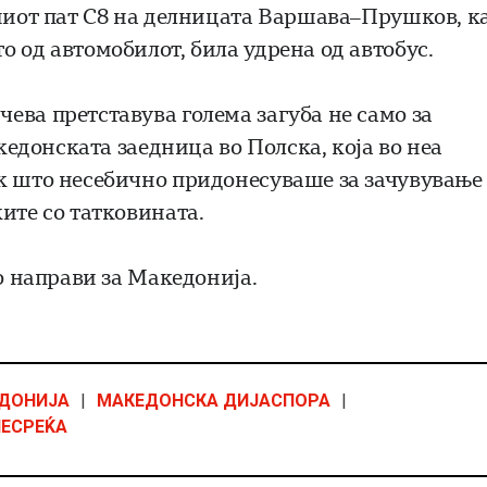
сниот пат С8 на делницата Варшава–Прушков, ка
 од автомобилот, била удрена од автобус.
ева претставува голема загуба не само за
акедонската заедница во Полска, која во неа
к што несебично придонесуваше за зачувување
ите со татковината.
то направи за Македонија.
ДОНИЈА
|
МАКЕДОНСКА ДИЈАСПОРА
|
НЕСРЕЌА