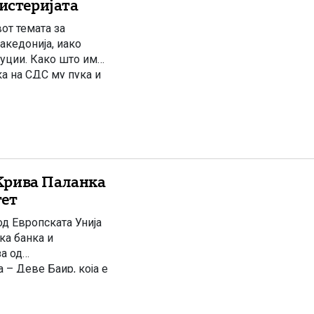
хистеријата
от темата за
акедонија, иако
уции. Како што им
ка на СДС му пука и
да го […]
Крива Паланка
тет
д Европската Унија
ка банка и
за од
– Деве Баир, која е
уствуваа премиерот