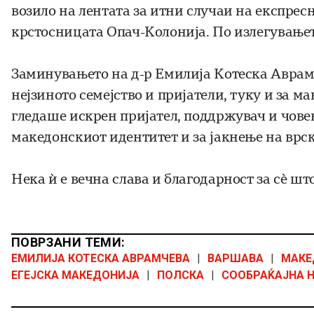
возило на лентата за итни случаи на експре
крстосницата Опач-Колонија. По излегувањето
Заминувањето на д-р Емилија Котеска Аврамч
нејзиното семејство и пријатели, туку и за м
гледаше искрен пријател, поддржувач и чове
македонскиот идентитет и за јакнење на врск
Нека ѝ е вечна слава и благодарност за сè ш
ПОВРЗАНИ ТЕМИ:
ЕМИЛИЈА КОТЕСКА АВРАМЧЕВА
|
ВАРШАВА
|
МАКЕ
ЕГЕЈСКА МАКЕДОНИЈА
|
ПОЛСКА
|
СООБРАЌАЈНА 