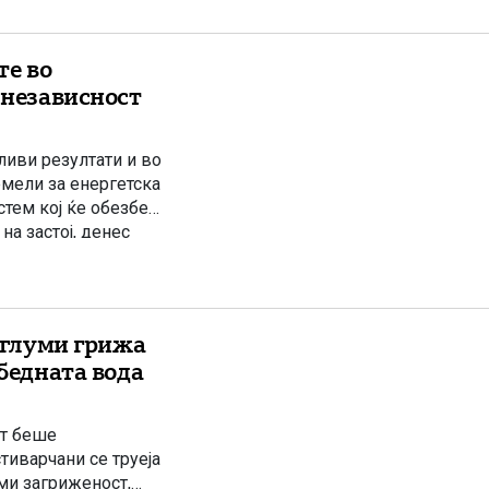
те во
 независност
иви резултати и во
емели за енергетска
стем кој ќе обезбеди
на застој, денес
вропските
и глуми грижа
збедната вода
ст беше
тиварчани се труеја
уми загриженост,