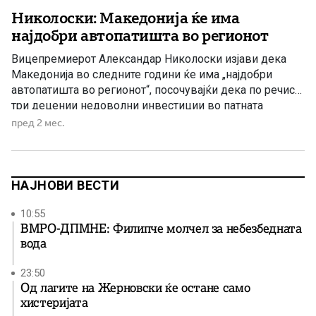
Николоски: Македонија ќе има
најдобри автопатишта во регионот
Вицепремиерот Александар Николоски изјави дека
Македонија во следните години ќе има „најдобри
автопатишта во регионот“, посочувајќи дека по речиси
три децении недоволни инвестиции во патната
инфраструктура, Владата работи на повеќе големи
пред 2 мес.
проекти истовремено. Македонија ќе има одлични
автопатишта, би рекол, најдобри во регионот во
следниве години како ќе ги завршуваме проектите,
истакна Николоски во поткастот […]
НАЈНОВИ ВЕСТИ
10:55
ВМРО-ДПМНЕ: Филипче молчел за небезбедната
вода
23:50
Од лагите на Жерновски ќе остане само
хистеријата