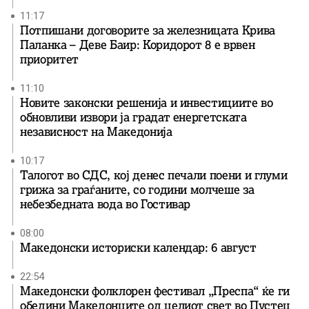
11:17
Потпишани договорите за железницата Крива
Паланка – Деве Баир: Коридорот 8 е врвен
приоритет
11:10
Новите законски решенија и инвестициите во
обновливи извори ја градат енергетската
независност на Македонија
10:17
Талогот во СДС, кој денес печали поени и глуми
грижа за граѓаните, со години молчеше за
небезбедната вода во Гостивар
08:00
Македонски историски календар: 6 август
22:54
Македонски фолклорен фестивал „Преспа“ ќе ги
обедини Македонците од целиот свет во Пустец