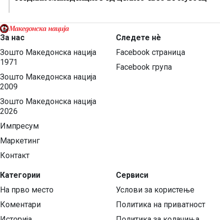
За нас
Следете нѐ
Зошто Македонска нација
Facebook страница
1971
Facebook група
Зошто Македонска нација
2009
Зошто Македонска нација
2026
Импресум
Маркетинг
Контакт
Категории
Сервиси
На прво место
Услови за користење
Коментари
Политика на приватност
Историја
Политика за колачиња