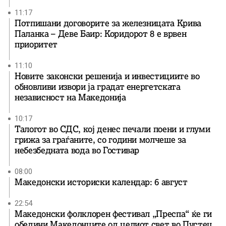
11:17
Потпишани договорите за железницата Крива
Паланка – Деве Баир: Коридорот 8 е врвен
приоритет
11:10
Новите законски решенија и инвестициите во
обновливи извори ја градат енергетската
независност на Македонија
10:17
Талогот во СДС, кој денес печали поени и глуми
грижа за граѓаните, со години молчеше за
небезбедната вода во Гостивар
08:00
Македонски историски календар: 6 август
22:54
Македонски фолклорен фестивал „Преспа“ ќе ги
обедини Македонците од целиот свет во Пустец