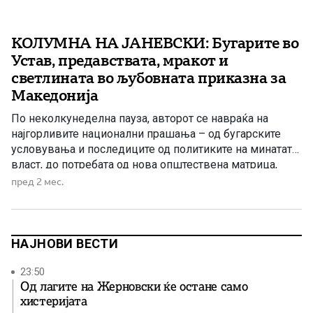
КОЛУМНА НА ЈАНЕВСКИ: Бугарите во
Устав, предавствата, мракот и
светлината во љубовната приказна за
Македонија
По неколкунеделна пауза, авторот се навраќа на
најгорливите национални прашања – од бугарските
условувања и последиците од политиките на минатата
власт, до потребата од нова општествена матрица,
одговорност и пресврт во Македонија.
пред 2 мес.
НАЈНОВИ ВЕСТИ
23:50
Од лагите на Жерновски ќе остане само
хистеријата