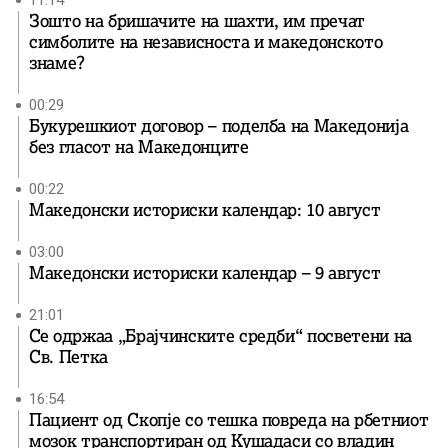
11:14
Зошто на бришачите на шахти, им пречат
симболите на независноста и македонското
знаме?
00:29
Букурешкиот договор – поделба на Македонија
без гласот на Македонците
00:22
Македонски историски календар: 10 август
03:00
Македонски историски календар – 9 август
21:01
Се одржаа „Брајчинските средби“ посветени на
Св. Петка
16:54
Пациент од Скопје со тешка повреда на рбетниот
мозок транспортиран од Кушадаси со владин