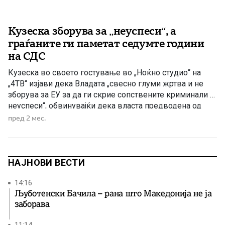
Кузеска зборува за „неуспеси“, а
граѓаните ги паметат седумте години
на СДС
Кузеска во своето гостување во „Ноќно студио“ на
„4ТВ“ изјави дека Владата „свесно глуми жртва и не
зборува за ЕУ за да ги скрие сопствените криминали и
неуспеси“, обвинувајќи дека власта предводена од
ВМРО-ДПМНЕ немала вистинска намера да ја води
пред 2 мес.
Македонија кон Европската Унија. Според
портпаролката на СДС, актуелната власт намерно ја
избегнува темата за […]
НАЈНОВИ ВЕСТИ
14:16
Љуботенски Бачила – рана што Македонија не ја
заборава