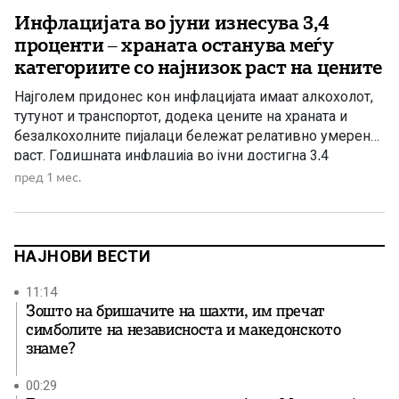
Инфлацијата во јуни изнесува 3,4
проценти – храната останува меѓу
категориите со најнизок раст на цените
Најголем придонес кон инфлацијата имаат алкохолот,
тутунот и транспортот, додека цените на храната и
безалкохолните пијалаци бележат релативно умерен
раст. Годишната инфлација во јуни достигна 3,4
проценти, покажуваат најновите податоци. Структурата
пред 1 мес.
на ценовните движења открива дека најголемиот дел
од инфлаторниот притисок не доаѓа од основните
производи за секојдневна потрошувачка, туку од
неколку специфични категории. Најниска […]
НАЈНОВИ ВЕСТИ
11:14
Зошто на бришачите на шахти, им пречат
симболите на независноста и македонското
знаме?
00:29