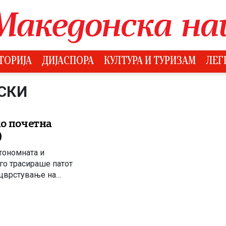
ТОРИЈА
ДИЈАСПОРА
КУЛТУРА И ТУРИЗАМ
ЛЕГ
СКИ
ко почетна
)
тономната и
го трасираше патот
ацврстување на