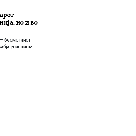
арот
ија, но и во
– бесмртниот
абја ја испиша