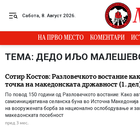
Skip to content
Сабота, 8. Август 2026.
Menu
НА ПРВО МЕСТО
КОМЕНТАРИ
ИС
ТЕМА: ДЕДО ИЉО МАЛЕШЕВ
Сотир Костов: Разловечкото востание ка
точка на македонската државност (1. дел
По повод 150 години од Разловечкото востание: Како ав
самоиницијативна селанска буна во Источна Македонија 
на вооружената борба за национално ослободување и з
македонската посебност
пред 3 мес.