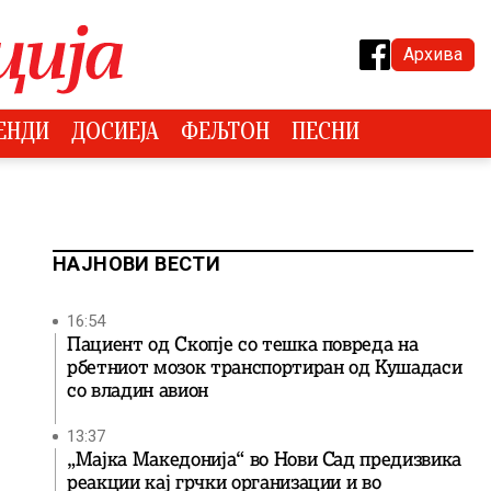
Архива
ЕНДИ
ДОСИЕЈА
ФЕЉТОН
ПЕСНИ
НАЈНОВИ ВЕСТИ
16:54
Пациент од Скопје со тешка повреда на
рбетниот мозок транспортиран од Кушадаси
со владин авион
13:37
„Мајка Македонија“ во Нови Сад предизвика
реакции кај грчки организации и во