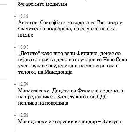
бугарските медиуми
13:13
Ангелов: Состојбата со водата во Гостивар е
значително подобрена, но сè уште не е за
пиење
13:05
„Детето“ како што вели Филипче, денес со
изјавата призна дека во случајот во Ново Село
учествувале осуденици и насилници, ова е
талогот на Македонија
12:59
Манасиевски: Децата на Филипче се децата
на предавникот Заев, талогот од СДС
исплива на површина
12:53
Македонски историски календар – 8 август