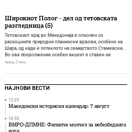
Широкиот Полог – дел од тетовската
разгледница (5)
Тетовскиот крај во Македонија е опколен со
раскошните природни планински врвови, особено на
Шара, од каде е потеклото на семејството Стамевски.
Во ова продолжение осебен акцент е ставен на
животот и делото на познатиот македонски
пред 2 мес.
преродбеник Кирил Пејчиновиќ – Тетоец Од Скопје до
Тетово води модерна магистрала, која овозможува
ова растојание од триесетина километри да […]
НАЈНОВИ ВЕСТИ
12:25
Македонски историски календар: 7 август
10:55
ВМРО-ДПМНЕ: Филипче молчел за небезбедната
вода