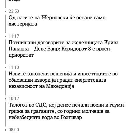
23:50
Од лагите на Жерновски ќе остане само
хистеријата
11:17
Потпишани договорите за железницата Крива
Паланка – Деве Баир: Коридорот 8 е врвен
приоритет
11:10
Новите законски решенија и инвестициите во
обновливи извори ја градат енергетската
независност на Македонија
10:17
Талогот во СДС, кој денес печали поени и глуми
грижа за граѓаните, со години молчеше за
небезбедната вода во Гостивар
08:00