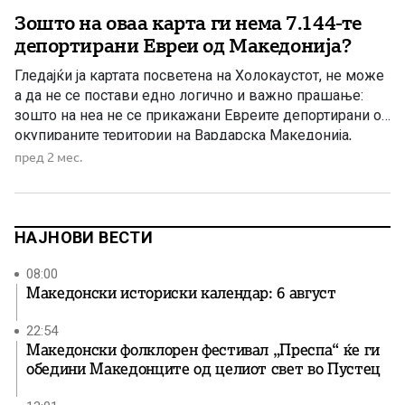
Зошто на оваа карта ги нема 7.144-те
депортирани Евреи од Македонија?
Гледајќи ја картата посветена на Холокаустот, не може
а да не се постави едно логично и важно прашање:
зошто на неа не се прикажани Евреите депортирани од
окупираните територии на Вардарска Македонија,
Егејска Македонија и Пирот? На картата се наведени
пред 2 мес.
бројки за различни европски држави и се прикажува
бројот на Евреите кои живееле пред Втората […]
НАЈНОВИ ВЕСТИ
08:00
Македонски историски календар: 6 август
22:54
Македонски фолклорен фестивал „Преспа“ ќе ги
обедини Македонците од целиот свет во Пустец