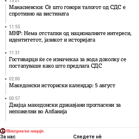
13:01
Манасиевски: Сè што говори талогот од СДС е
спротивно на вистината
11:55
МНР: Нема отстапки од националните интереси,
идентитетот, јазикот и историјата
11:31
Гостиварци ќе се изначекаа за вода доколку се
постапуваше како што предлага СДС
02:00
Македонски историски календар: 5 август
00:57
Двајца македонски државјани прогласени за
непожелни во Албанија
За нас
Следете нѐ