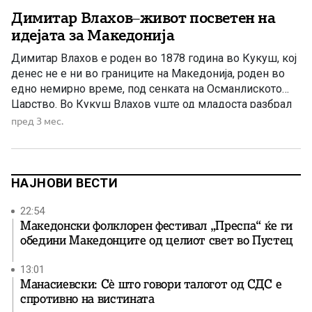
Димитар Влахов–живот посветен на
идејата за Македонија
Димитар Влахов е роден во 1878 година во Кукуш, кој
денес не е ни во границите на Македонија, роден во
едно немирно време, под сенката на Османлиското
Царство. Во Кукуш Влахов уште од младоста разбрал
една сурова вистина – дека Македонија не е само
пред 3 мес.
земја, туку судбина. Судбина која не се избира, туку се
носи. […]
НАЈНОВИ ВЕСТИ
22:54
Македонски фолклорен фестивал „Преспа“ ќе ги
обедини Македонците од целиот свет во Пустец
13:01
Манасиевски: Сè што говори талогот од СДС е
спротивно на вистината