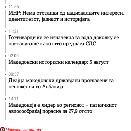
11:55
МНР: Нема отстапки од националните интереси,
идентитетот, јазикот и историјата
11:31
Гостиварци ќе се изначекаа за вода доколку се
постапуваше како што предлага СДС
02:00
Македонски историски календар: 5 август
00:57
Двајца македонски државјани прогласени за
непожелни во Албанија
14:11
Македонија е лидер во регионот – патничкиот
авиосообраќај порасна за 27,9 отсто