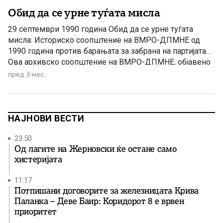
Обид да се урне туѓата мисла
29 септември 1990 година Обид да се урне туѓата
мисла: Историско соопштение на ВМРО-ДПМНЕ од
1990 година против барањата за забрана на партијата
Ова архивско соопштение на ВМРО-ДПМНЕ, објавено
на 29 септември 1990 година, претставува реакција на
пред 3 мес.
тогашните политички притисоци и јавни барања за
забрана на партијата во периодот на распадот на
југословенскиот еднопартиски систем. […]
НАЈНОВИ ВЕСТИ
23:50
Од лагите на Жерновски ќе остане само
хистеријата
11:17
Потпишани договорите за железницата Крива
Паланка – Деве Баир: Коридорот 8 е врвен
приоритет