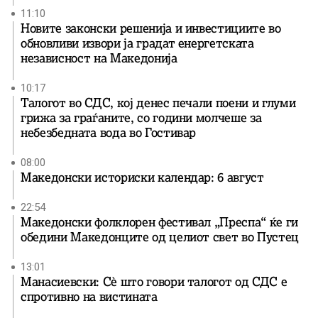
11:10
Новите законски решенија и инвестициите во
обновливи извори ја градат енергетската
независност на Македонија
10:17
Талогот во СДС, кој денес печали поени и глуми
грижа за граѓаните, со години молчеше за
небезбедната вода во Гостивар
08:00
Македонски историски календар: 6 август
22:54
Македонски фолклорен фестивал „Преспа“ ќе ги
обедини Македонците од целиот свет во Пустец
13:01
Манасиевски: Сè што говори талогот од СДС е
спротивно на вистината