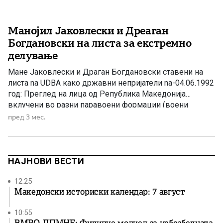
Манојил Јаковлески и Дреаган
Богдановски на листа за екстремно
делување
Мане Јаковлески и Драган Богдановски ставени на
листа na UDBA како државни непријатели na-04.06.1992
год: Преглед на лица од Република Македонија
вклучени во разни паравоени формации (воени
штабови, гарди, стражи, заштитни комитети и сл.) (ЕВ.
пред 3 мес.
БР. 106) Во архивите на поранешните југословенски
тајни служби се наоѓаат бројни документи кои
сведочат за начинот на кој УДБА […]
НАЈНОВИ ВЕСТИ
12:25
Македонски историски календар: 7 август
10:55