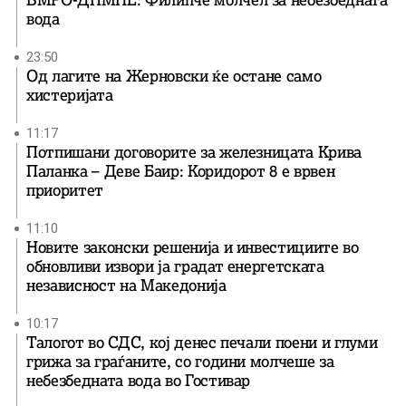
ВМРО-ДПМНЕ: Филипче молчел за небезбедната
вода
23:50
Од лагите на Жерновски ќе остане само
хистеријата
11:17
Потпишани договорите за железницата Крива
Паланка – Деве Баир: Коридорот 8 е врвен
приоритет
11:10
Новите законски решенија и инвестициите во
обновливи извори ја градат енергетската
независност на Македонија
10:17
Талогот во СДС, кој денес печали поени и глуми
грижа за граѓаните, со години молчеше за
небезбедната вода во Гостивар