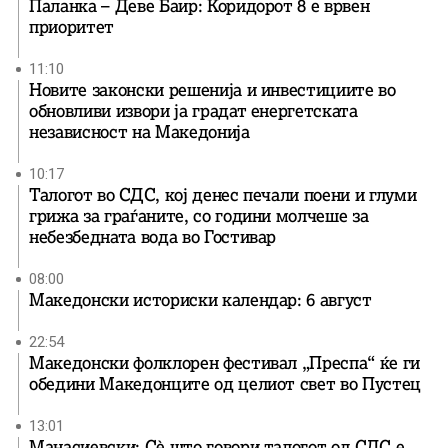
Паланка – Деве Баир: Коридорот 8 е врвен
приоритет
11:10
Новите законски решенија и инвестициите во
обновливи извори ја градат енергетската
независност на Македонија
10:17
Талогот во СДС, кој денес печали поени и глуми
грижа за граѓаните, со години молчеше за
небезбедната вода во Гостивар
08:00
Македонски историски календар: 6 август
22:54
Македонски фолклорен фестивал „Преспа“ ќе ги
обедини Македонците од целиот свет во Пустец
13:01
Манасиевски: Сè што говори талогот од СДС е