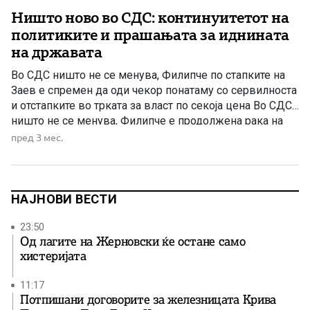
Ништо ново во СДС: континуитетот на
политиките и прашањата за иднината
на државата
Во СДС ништо не се менува, Филипче по стапките на
Заев е спремен да оди чекор понатаму со сервилноста
и отстапките во трката за власт по секоја цена Во СДС
ништо не се менува, Филипче е продолжена рака на
Заев во предавничките политики и е спремен да го
пред 3 мес.
надмине Заев во сервилноста само поради една […]
НАЈНОВИ ВЕСТИ
23:50
Од лагите на Жерновски ќе остане само
хистеријата
11:17
Потпишани договорите за железницата Крива