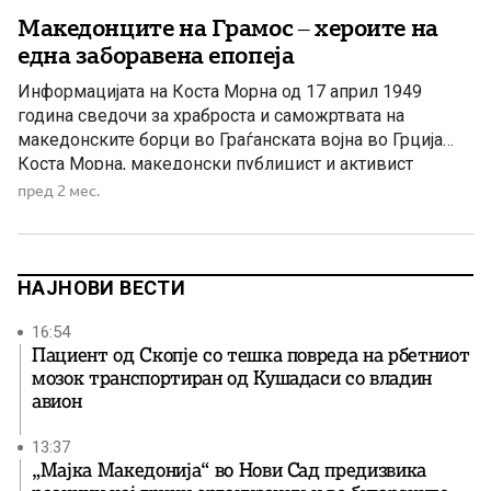
Македонците на Грамос – хероите на
една заборавена епопеја
Информацијата на Коста Морна од 17 април 1949
година сведочи за храброста и саможртвата на
македонските борци во Граѓанската војна во Грција
Коста Морна, македонски публицист и активист
поврзан со НОФ и Демократската армија на Грција, на
пред 2 мес.
17 април 1949 година подготвил информација во која
се опишуваат борбите и херојството на македонските
борци во битката […]
НАЈНОВИ ВЕСТИ
16:54
Пациент од Скопје со тешка повреда на рбетниот
мозок транспортиран од Кушадаси со владин
авион
13:37
„Мајка Македонија“ во Нови Сад предизвика