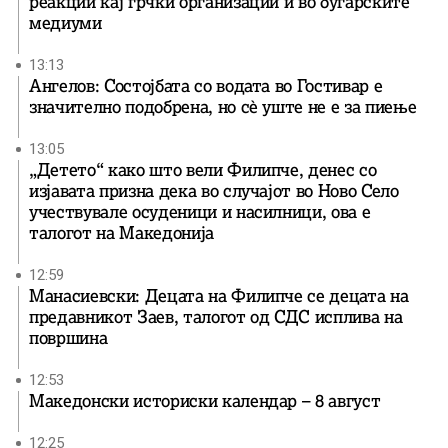
реакции кај грчки организации и во бугарските
медиуми
13:13
Ангелов: Состојбата со водата во Гостивар е
значително подобрена, но сè уште не е за пиење
13:05
„Детето“ како што вели Филипче, денес со
изјавата призна дека во случајот во Ново Село
учествувале осуденици и насилници, ова е
талогот на Македонија
12:59
Манасиевски: Децата на Филипче се децата на
предавникот Заев, талогот од СДС исплива на
површина
12:53
Македонски историски календар – 8 август
12:25