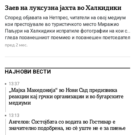
Заев на луксузна јахта во Халкидики
Според објавата на Нетпрес, читатели на овој медиум
кои престојувале во туристичкото место Миражио
Паљури на Халкидики испратиле фотографии на кои се
гледа поранешниот премиер и поранешен претседател
на СДСМ, Зоран Заев, на јахта во грчкото летувалиште.
пред 2 мес.
Нетпрес наведува дека според информациите што
пристигнале до нивната редакција, јахтата наводно
чини околу 800.000 евра и најверојатно […]
НАЈНОВИ ВЕСТИ
13:37
„Мајка Македонија“ во Нови Сад предизвика
реакции кај грчки организации и во бугарските
медиуми
13:13
Ангелов: Состојбата со водата во Гостивар е
значително подобрена, но сè уште не е за пиење