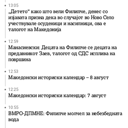
13:05
„Детето“ како што вели Филипче, денес со
изјавата призна дека во случајот во Ново Село
учествувале осуденици и насилници, ова е
талогот на Македонија
12:59
Манасиевски: Децата на Филипче се децата на
предавникот Заев, талогот од СДС исплива на
површина
12:53
Македонски историски календар – 8 август
12:25
Македонски историски календар: 7 август
10:55
ВМРО-ДПМНЕ: Филипче молчел за небезбедната
вода