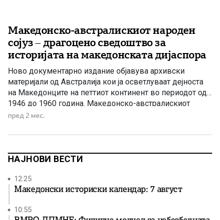
Македонско-австралискиот народен
сојуз – драгоцено сведоштво за
историјата на македонската дијаспора
Ново документарно издание објавува архивски
материјали од Австралија кои ја осветлуваат дејноста
на Македонците на петтиот континент во периодот од
1946 до 1960 година. Македонско-австралискиот
народен сојуз – сведоштво за организираноста и
пред 2 мес.
непокорноста на македонската дијаспора Неодамна во
наши раце дојде едно исклучително вредно
документарно издание кое претставува значаен
придонес за историјата на македонската емиграција […]
НАЈНОВИ ВЕСТИ
12:25
Македонски историски календар: 7 август
10:55