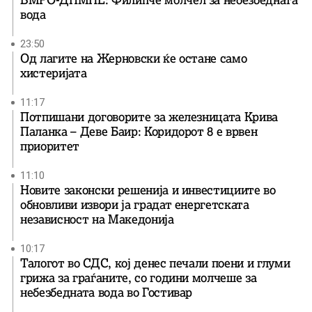
ВМРО-ДПМНЕ: Филипче молчел за небезбедната
вода
23:50
Од лагите на Жерновски ќе остане само
хистеријата
11:17
Потпишани договорите за железницата Крива
Паланка – Деве Баир: Коридорот 8 е врвен
приоритет
11:10
Новите законски решенија и инвестициите во
обновливи извори ја градат енергетската
независност на Македонија
10:17
Талогот во СДС, кој денес печали поени и глуми
грижа за граѓаните, со години молчеше за
небезбедната вода во Гостивар