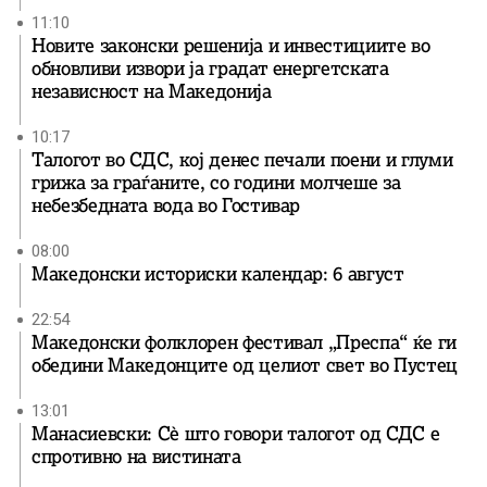
11:10
Новите законски решенија и инвестициите во
обновливи извори ја градат енергетската
независност на Македонија
10:17
Талогот во СДС, кој денес печали поени и глуми
грижа за граѓаните, со години молчеше за
небезбедната вода во Гостивар
08:00
Македонски историски календар: 6 август
22:54
Македонски фолклорен фестивал „Преспа“ ќе ги
обедини Македонците од целиот свет во Пустец
13:01
Манасиевски: Сè што говори талогот од СДС е
спротивно на вистината