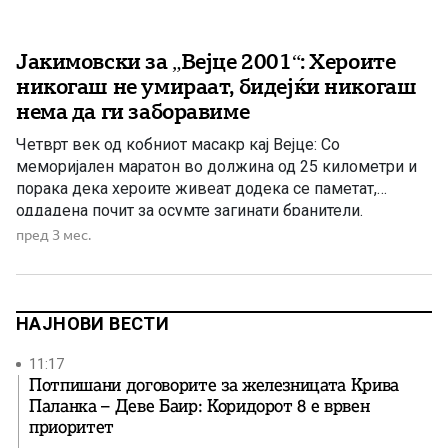
Јакимовски за „Вејце 2001“: Хероите
никогаш не умираат, бидејќи никогаш
нема да ги заборавиме
Четврт век од кобниот масакр кај Вејце: Со
меморијален маратон во должина од 25 километри и
порака дека хероите живеат додека се паметат,
оддадена почит за осумте загинати бранители.
пред 3 мес.
НАЈНОВИ ВЕСТИ
11:17
Потпишани договорите за железницата Крива
Паланка – Деве Баир: Коридорот 8 е врвен
приоритет