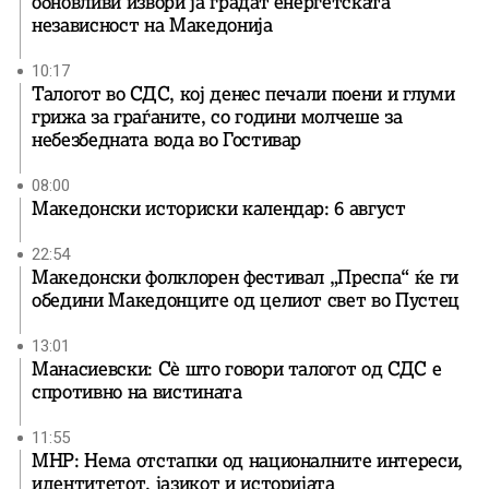
обновливи извори ја градат енергетската
независност на Македонија
10:17
Талогот во СДС, кој денес печали поени и глуми
грижа за граѓаните, со години молчеше за
небезбедната вода во Гостивар
08:00
Македонски историски календар: 6 август
22:54
Македонски фолклорен фестивал „Преспа“ ќе ги
обедини Македонците од целиот свет во Пустец
13:01
Манасиевски: Сè што говори талогот од СДС е
спротивно на вистината
11:55
МНР: Нема отстапки од националните интереси,
идентитетот, јазикот и историјата