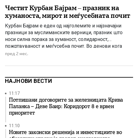
Честит Курбан Бајрам – празник на
хуманоста, мирот и меѓусебната почит
Курбан Бајрам е еден од најголемите и најзначајни
празници за муслиманските верници, празник што
носи силна порака за хуманост, солидарност,
пожртвуваност и меѓусебна почит. Во денови кога
светот сè повеќе се соочува со поделби, неизвесност
пред 2 мес.
и духовна отуѓеност, вредностите што ги носи овој
празник имаат уште поголемо значење за
општеството и за луѓето. Курбан Бајрам […]
НАЈНОВИ ВЕСТИ
11:17
Потпишани договорите за железницата Крива
Паланка – Деве Баир: Коридорот 8 е врвен
приоритет
11:10
Новите законски решенија и инвестициите во