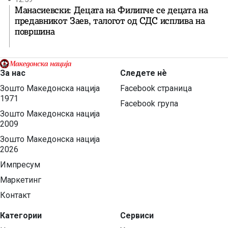
Манасиевски: Децата на Филипче се децата на
предавникот Заев, талогот од СДС исплива на
површина
За нас
Следете нѐ
Зошто Македонска нација
Facebook страница
1971
Facebook група
Зошто Македонска нација
2009
Зошто Македонска нација
2026
Импресум
Маркетинг
Контакт
Категории
Сервиси