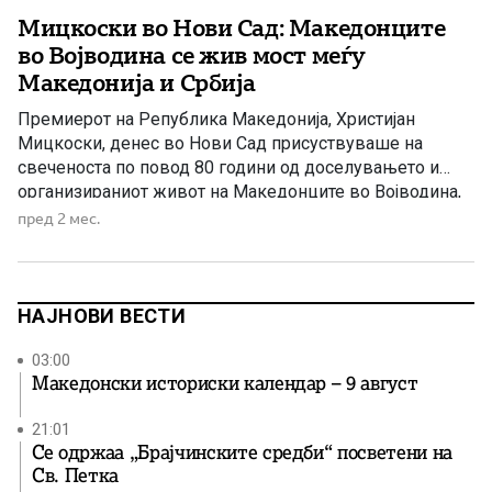
Мицкоски во Нови Сад: Македонците
во Војводина се жив мост меѓу
Македонија и Србија
Премиерот на Република Македонија, Христијан
Мицкоски, денес во Нови Сад присуствуваше на
свеченоста по повод 80 години од доселувањето и
организираниот живот на Македонците во Војводина,
испраќајќи силни пораки за зачувување на
пред 2 мес.
македонскиот идентитет, култура и традиција надвор
од татковината. Во своето обраќање, Мицкоски
истакна дека овој јубилеј не е само одбележување на
еден историски […]
НАЈНОВИ ВЕСТИ
03:00
Македонски историски календар – 9 август
21:01
Се одржаа „Брајчинските средби“ посветени на
Св. Петка