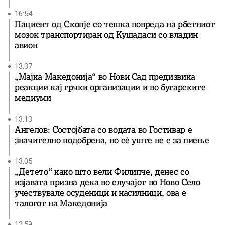
16:54
Пациент од Скопје со тешка повреда на рбетниот
мозок транспортиран од Кушадаси со владин
авион
13:37
„Мајка Македонија“ во Нови Сад предизвика
реакции кај грчки организации и во бугарските
медиуми
13:13
Ангелов: Состојбата со водата во Гостивар е
значително подобрена, но сè уште не е за пиење
13:05
„Детето“ како што вели Филипче, денес со
изјавата призна дека во случајот во Ново Село
учествувале осуденици и насилници, ова е
талогот на Македонија
12:59