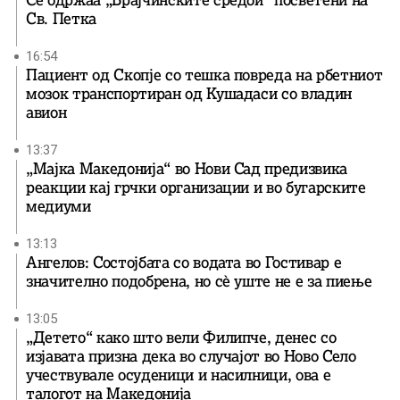
Се одржаа „Брајчинските средби“ посветени на
Св. Петка
16:54
Пациент од Скопје со тешка повреда на рбетниот
мозок транспортиран од Кушадаси со владин
авион
13:37
„Мајка Македонија“ во Нови Сад предизвика
реакции кај грчки организации и во бугарските
медиуми
13:13
Ангелов: Состојбата со водата во Гостивар е
значително подобрена, но сè уште не е за пиење
13:05
„Детето“ како што вели Филипче, денес со
изјавата призна дека во случајот во Ново Село
учествувале осуденици и насилници, ова е
талогот на Македонија