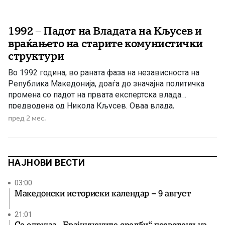
1992 – Падот на Владата на Кљусев и
враќањето на старите комунистички
структури
Во 1992 година, во раната фаза на независноста на
Република Македонија, доаѓа до значајна политичка
промена со падот на првата експертска влада
предводена од Никола Кљусев. Оваа влада,
формирана во период на распад на Југославија и
пред 2 мес.
прогласување на независноста, имаше клучна улога
во стабилизирањето на државата во нејзините први
месеци, но се соочи со силни […]
НАЈНОВИ ВЕСТИ
03:00
Македонски историски календар – 9 август
21:01