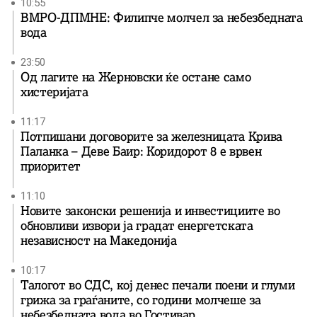
10:55
ВМРО-ДПМНЕ: Филипче молчел за небезбедната
вода
23:50
Од лагите на Жерновски ќе остане само
хистеријата
11:17
Потпишани договорите за железницата Крива
Паланка – Деве Баир: Коридорот 8 е врвен
приоритет
11:10
Новите законски решенија и инвестициите во
обновливи извори ја градат енергетската
независност на Македонија
10:17
Талогот во СДС, кој денес печали поени и глуми
грижа за граѓаните, со години молчеше за
небезбедната вода во Гостивар