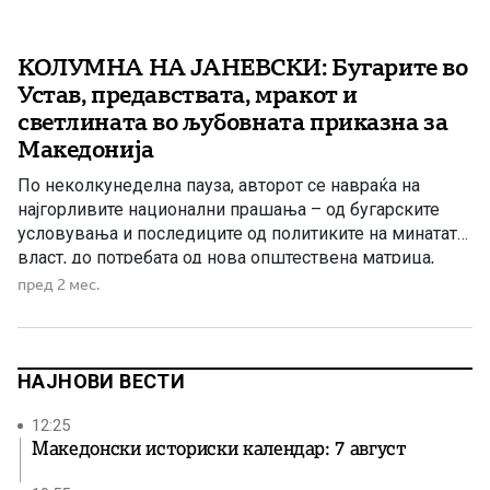
КОЛУМНА НА ЈАНЕВСКИ: Бугарите во
Устав, предавствата, мракот и
светлината во љубовната приказна за
Македонија
По неколкунеделна пауза, авторот се навраќа на
најгорливите национални прашања – од бугарските
условувања и последиците од политиките на минатата
власт, до потребата од нова општествена матрица,
одговорност и пресврт во Македонија.
пред 2 мес.
НАЈНОВИ ВЕСТИ
12:25
Македонски историски календар: 7 август