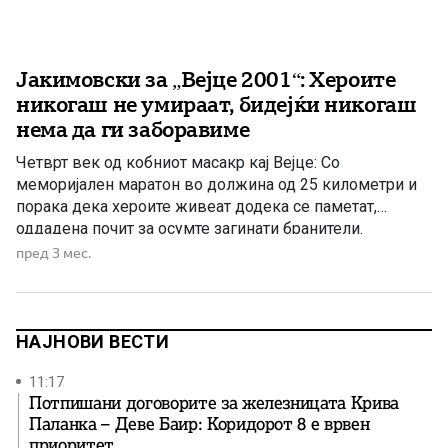
Јакимовски за „Вејце 2001“: Хероите
никогаш не умираат, бидејќи никогаш
нема да ги заборавиме
Четврт век од кобниот масакр кај Вејце: Со
меморијален маратон во должина од 25 километри и
порака дека хероите живеат додека се паметат,
оддадена почит за осумте загинати бранители.
пред 3 мес.
НАЈНОВИ ВЕСТИ
11:17
Потпишани договорите за железницата Крива
Паланка – Деве Баир: Коридорот 8 е врвен
приоритет