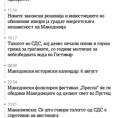
11:10
Новите законски решенија и инвестициите во
обновливи извори ја градат енергетската
независност на Македонија
10:17
Талогот во СДС, кој денес печали поени и глуми
грижа за граѓаните, со години молчеше за
небезбедната вода во Гостивар
08:00
Македонски историски календар: 6 август
22:54
Македонски фолклорен фестивал „Преспа“ ќе ги
обедини Македонците од целиот свет во Пустец
13:01
Манасиевски: Сè што говори талогот од СДС е
спротивно на вистината