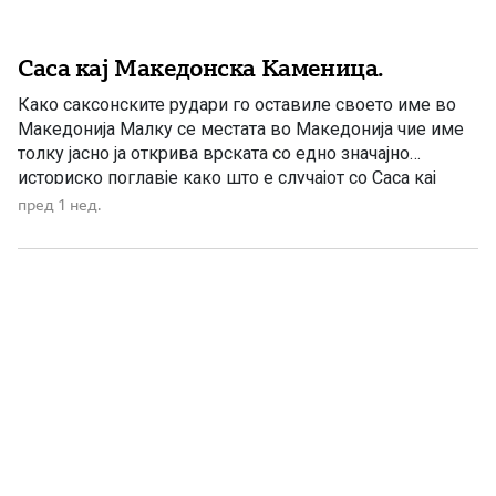
Саса кај Македонска Каменица.
Како саксонските рудари го оставиле своето име во
Македонија Малку се местата во Македонија чие име
толку јасно ја открива врската со едно значајно
историско поглавје како што е случајот со Саса кај
Македонска Каменица. Денес, кога се споменува Саса,
пред 1 нед.
најчесто се мисли на еден од најголемите рудници за
олово и цинк во државата. Но […]