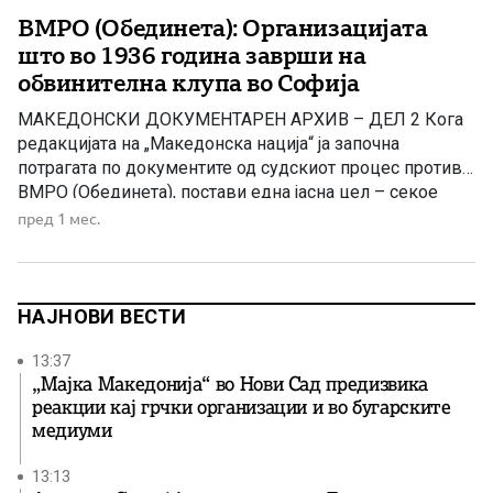
ВМРО (Обединета): Организацијата
што во 1936 година заврши на
обвинителна клупа во Софија
МАКЕДОНСКИ ДОКУМЕНТАРЕН АРХИВ – ДЕЛ 2 Кога
редакцијата на „Македонска нација“ ја започна
потрагата по документите од судскиот процес против
ВМРО (Обединета), постави една јасна цел – секое
продолжение да се темели врз оригинални историски
пред 1 мес.
документи, а не врз прераскажувања. Потрагата веќе
го даде првиот значаен резултат. Станува збор за
документ објавен во весникот „Македонско […]
НАЈНОВИ ВЕСТИ
13:37
„Мајка Македонија“ во Нови Сад предизвика
реакции кај грчки организации и во бугарските
медиуми
13:13