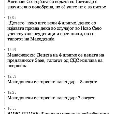
Ангелов: Состојбата со водата во Гостивар е
значително подобрена, но сè уште не е за пиење
13:05
„Детето“ како што вели Филипче, денес со
изјавата призна дека во случајот во Ново Село
учествувале осуденици и насилници, ова е
талогот на Македонија
12:59
Манасиевски: Децата на Филипче се децата на
предавникот Заев, талогот од СДС исплива на
површина
12:53
Македонски историски календар – 8 август
12:25
Македонски историски календар: 7 август
10:55
ВМРО-ДПМНЕ: Филипче молчел за небезбедната