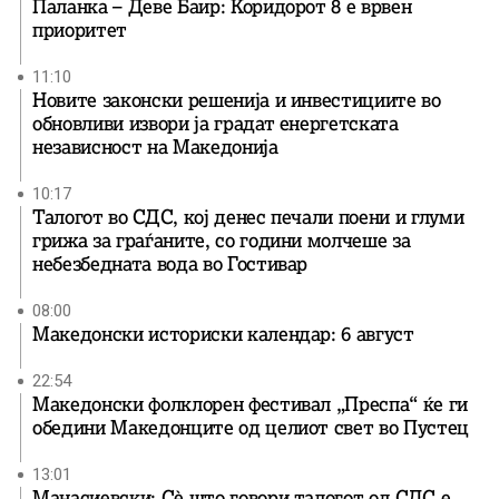
Паланка – Деве Баир: Коридорот 8 е врвен
приоритет
11:10
Новите законски решенија и инвестициите во
обновливи извори ја градат енергетската
независност на Македонија
10:17
Талогот во СДС, кој денес печали поени и глуми
грижа за граѓаните, со години молчеше за
небезбедната вода во Гостивар
08:00
Македонски историски календар: 6 август
22:54
Македонски фолклорен фестивал „Преспа“ ќе ги
обедини Македонците од целиот свет во Пустец
13:01
Манасиевски: Сè што говори талогот од СДС е