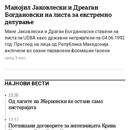
Манојил Јаковлески и Дреаган
Богдановски на листа за екстремно
делување
Мане Јаковлески и Драган Богдановски ставени на
листа na UDBA како државни непријатели na-04.06.1992
год: Преглед на лица од Република Македонија
вклучени во разни паравоени формации (воени
штабови, гарди, стражи, заштитни комитети и сл.) (ЕВ.
пред 3 мес.
БР. 106) Во архивите на поранешните југословенски
тајни служби се наоѓаат бројни документи кои
сведочат за начинот на кој УДБА […]
НАЈНОВИ ВЕСТИ
23:50
Од лагите на Жерновски ќе остане само
хистеријата
11:17
Потпишани договорите за железницата Крива