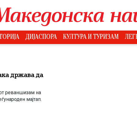
ТОРИЈА
ДИЈАСПОРА
КУЛТУРА И ТУРИЗАМ
ЛЕГ
О
ака држава да
иот реваншизам на
еѓународен мајтап.