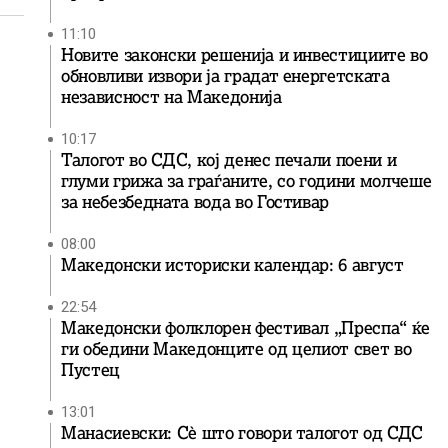
11:10
Новите законски решенија и инвестициите во
обновливи извори ја градат енергетската
независност на Македонија
10:17
Талогот во СДС, кој денес печали поени и
глуми грижа за граѓаните, со години молчеше
за небезбедната вода во Гостивар
08:00
Македонски историски календар: 6 август
22:54
Македонски фолклорен фестивал „Преспа“ ќе
ги обедини Македонците од целиот свет во
Пустец
13:01
Манасиевски: Сè што говори талогот од СДС