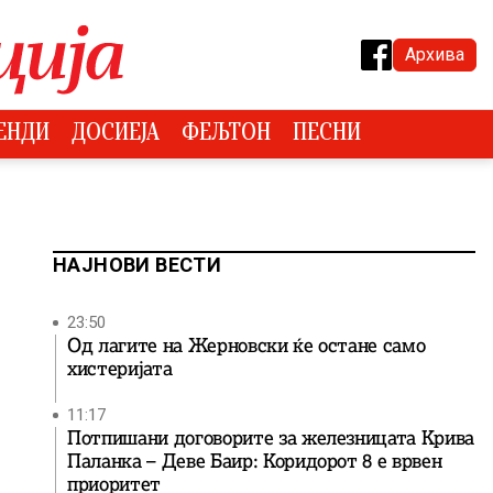
Архива
ЕНДИ
ДОСИЕЈА
ФЕЉТОН
ПЕСНИ
НАЈНОВИ ВЕСТИ
23:50
Од лагите на Жерновски ќе остане само
хистеријата
11:17
Потпишани договорите за железницата Крива
Паланка – Деве Баир: Коридорот 8 е врвен
приоритет