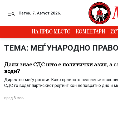
Skip to content
Петок, 7. Август 2026.
Menu
НА ПРВО МЕСТО
КОМЕНТАРИ
ИС
ТЕМА: МЕЃУНАРОДНО ПРАВ
Дали знае СДС што е политички азил, а с
води?
Директно меѓу рогови: Како правното незнаење и слеп
СДС го водат партискиот рејтинг кон неповратно дно и м
пред 3 мес.