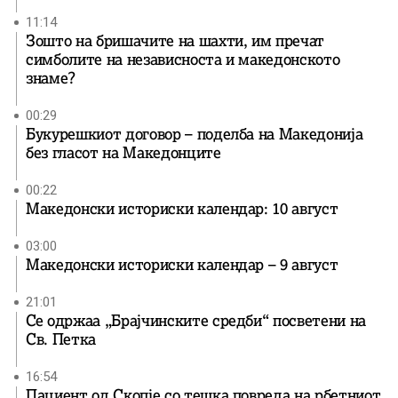
11:14
Зошто на бришачите на шахти, им пречат
симболите на независноста и македонското
знаме?
00:29
Букурешкиот договор – поделба на Македонија
без гласот на Македонците
00:22
Македонски историски календар: 10 август
03:00
Македонски историски календар – 9 август
21:01
Се одржаа „Брајчинските средби“ посветени на
Св. Петка
16:54
Пациент од Скопје со тешка повреда на рбетниот