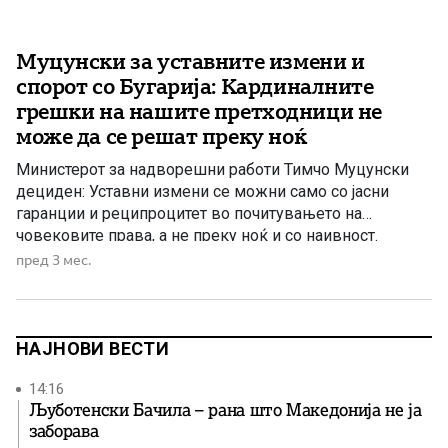
Муцунски за уставните измени и
спорот со Бугарија: Кардиналните
грешки на нашите претходници не
може да се решат преку ноќ
Министерот за надворешни работи Тимчо Муцунски
дециден: Уставни измени се можни само со јасни
гаранции и реципроцитет во почитувањето на
човековите права, а не преку ноќ и со наивност.
пред 3 мес.
НАЈНОВИ ВЕСТИ
14:16
Љуботенски Бачила – рана што Македонија не ја
заборава