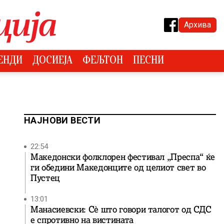
Архива
ЕНДИ
ДОСИЕЈА
ФЕЉТОН
ПЕСНИ
НАЈНОВИ ВЕСТИ
22:54
Македонски фолклорен фестивал „Преспа“ ќе
ги обедини Македонците од целиот свет во
Пустец
13:01
Манасиевски: Сè што говори талогот од СДС
е спротивно на вистината