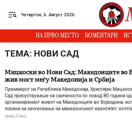
Skip to content
Четврток, 6. Август 2026.
Menu
НА ПРВО МЕСТО
КОМЕНТАРИ
ИС
ТЕМА: НОВИ САД
Мицкоски во Нови Сад: Македонците во В
жив мост меѓу Македонија и Србија
Премиерот на Република Македонија, Христијан Мицкоск
Сад присуствуваше на свеченоста по повод 80 години о
организираниот живот на Македонците во Војводина, исп
пораки за зачувување на македонскиот идентитет, култур
надвор од татковината. Во своето обраќање, Мицкоски и
пред 2 мес.
јубилеј не е само одбележување на еден историски […]