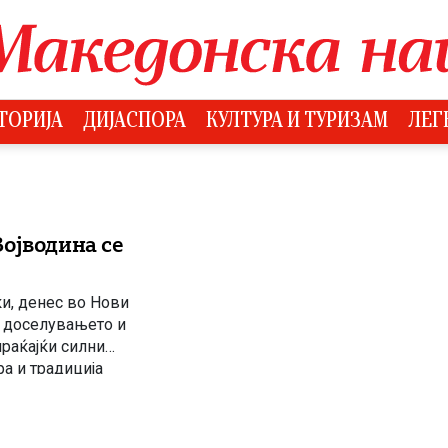
ТОРИЈА
ДИЈАСПОРА
КУЛТУРА И ТУРИЗАМ
ЛЕГ
ојводина се
и, денес во Нови
д доселувањето и
раќајќи силни
а и традиција
стакна дека овој