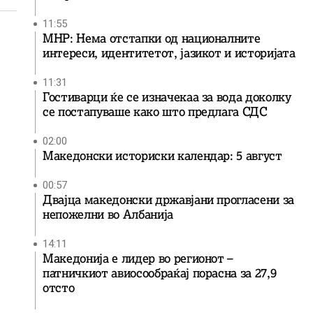
11:55
МНР: Нема отстапки од националните
интереси, идентитетот, јазикот и историјата
11:31
Гостиварци ќе се изначекаа за вода доколку
се постапуваше како што предлага СДС
02:00
Македонски историски календар: 5 август
00:57
Двајца македонски државјани прогласени за
непожелни во Албанија
14:11
Македонија е лидер во регионот –
патничкиот авиосообраќај порасна за 27,9
отсто