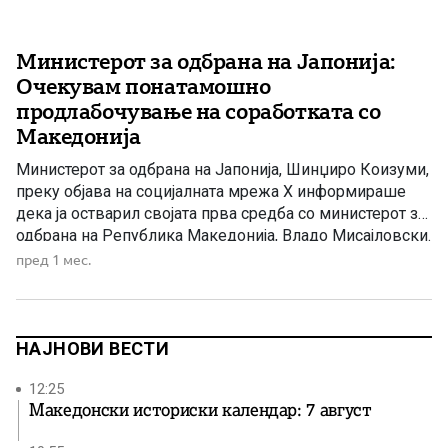
Министерот за одбрана на Јапонија:
Очекувам понатамошно
продлабочување на соработката со
Македонија
Министерот за одбрана на Јапонија, Шинџиро Коизуми,
преку објава на социјалната мрежа X информираше
дека ја остварил својата прва средба со министерот за
одбрана на Република Македонија, Владо Мисајловски.
Во објавата, Коизуми истакна дека разговорот бил
пред 1 мес.
насочен кон унапредување на билатералната
соработка, потсетувајќи дека минатата година била
реализирана посетата на министерот за надворешни
работи, што […]
НАЈНОВИ ВЕСТИ
12:25
Македонски историски календар: 7 август