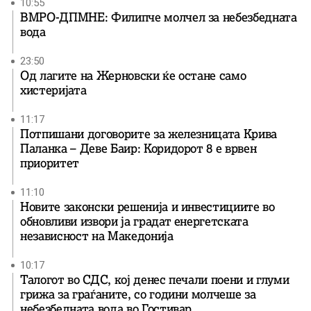
10:55
ВМРО-ДПМНЕ: Филипче молчел за небезбедната
вода
23:50
Од лагите на Жерновски ќе остане само
хистеријата
11:17
Потпишани договорите за железницата Крива
Паланка – Деве Баир: Коридорот 8 е врвен
приоритет
11:10
Новите законски решенија и инвестициите во
обновливи извори ја градат енергетската
независност на Македонија
10:17
Талогот во СДС, кој денес печали поени и глуми
грижа за граѓаните, со години молчеше за
небезбедната вода во Гостивар