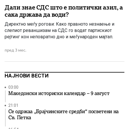
Дали знае СДС што е политички азил, а
сака држава да води?
Директно меѓу рогови: Како правното незнаење и
слепиот реваншизам на СДС го водат партискиот
рејтинг кон неповратно дно и меѓународен мајтап.
пред 3 мес.
НАЈНОВИ ВЕСТИ
03:00
Македонски историски календар – 9 август
21:01
Се одржаа „Брајчинските средби“ посветени на
Св. Петка