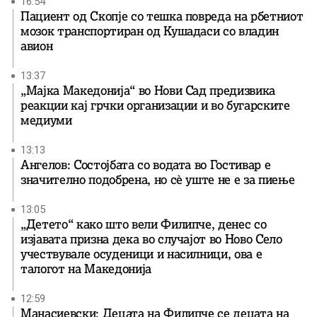
16:54
Пациент од Скопје со тешка повреда на рбетниот
мозок транспортиран од Кушадаси со владин
авион
13:37
„Мајка Македонија“ во Нови Сад предизвика
реакции кај грчки организации и во бугарските
медиуми
13:13
Ангелов: Состојбата со водата во Гостивар е
значително подобрена, но сè уште не е за пиење
13:05
„Детето“ како што вели Филипче, денес со
изјавата призна дека во случајот во Ново Село
учествувале осуденици и насилници, ова е
талогот на Македонија
12:59
Манасиевски: Децата на Филипче се децата на