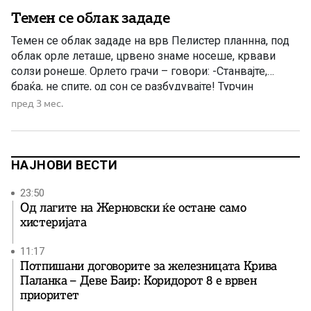
Темен се облак зададе
Темен се облак зададе на врв Пелистер планнна, под
облак орле леташе, црвено знаме носеше, крвави
солзи ронеше. Орлето грачи – говори: -Станвајте,
браќа, не спите, од сон се разбудувајте! Турчин
реформи не дава, купува пушки мамѕери сос долги
пред 3 мес.
бојни ножови! Станвајте, браќа, не спите, сос него да се
биеме за славна Македонија! На врв […]
НАЈНОВИ ВЕСТИ
23:50
Од лагите на Жерновски ќе остане само
хистеријата
11:17
Потпишани договорите за железницата Крива
Паланка – Деве Баир: Коридорот 8 е врвен
приоритет