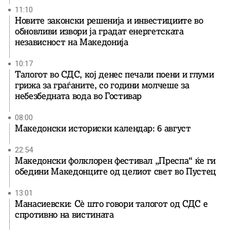
11:10
Новите законски решенија и инвестициите во
обновливи извори ја градат енергетската
независност на Македонија
10:17
Талогот во СДС, кој денес печали поени и глуми
грижа за граѓаните, со години молчеше за
небезбедната вода во Гостивар
08:00
Македонски историски календар: 6 август
22:54
Македонски фолклорен фестивал „Преспа“ ќе ги
обедини Македонците од целиот свет во Пустец
13:01
Манасиевски: Сè што говори талогот од СДС е
спротивно на вистината