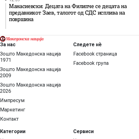
Манасиевски: Децата на Филипче се децата на
предавникот Заев, талогот од СДС исплива на
површина
За нас
Следете нѐ
Зошто Македонска нација
Facebook страница
1971
Facebook група
Зошто Македонска нација
2009
Зошто Македонска нација
2026
Импресум
Маркетинг
Контакт
Категории
Сервиси