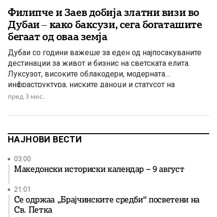
Филипче и Заев добија златни визи во
Дубаи – како баксузи, сега богаташите
бегаат од оваа земја
Дубаи со години важеше за еден од најпосакуваните
дестинации за живот и бизнис на светската елита.
Луксузот, високите облакодери, модерната
инфраструктура, ниските даноци и статусот на
глобален финансиски центар го претворија во магнет
пред 3 мес.
за милионери, политичари, инвеститори и бизнисмени
од целиот свет. Во последните години, јавноста во
Македонија често го поврзуваше Дубаи и со
информации […]
НАЈНОВИ ВЕСТИ
03:00
Македонски историски календар – 9 август
21:01
Се одржаа „Брајчинските средби“ посветени на
Св. Петка