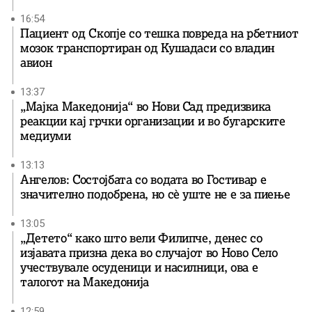
16:54
Пациент од Скопје со тешка повреда на рбетниот
мозок транспортиран од Кушадаси со владин
авион
13:37
„Мајка Македонија“ во Нови Сад предизвика
реакции кај грчки организации и во бугарските
медиуми
13:13
Ангелов: Состојбата со водата во Гостивар е
значително подобрена, но сè уште не е за пиење
13:05
„Детето“ како што вели Филипче, денес со
изјавата призна дека во случајот во Ново Село
учествувале осуденици и насилници, ова е
талогот на Македонија
12:59