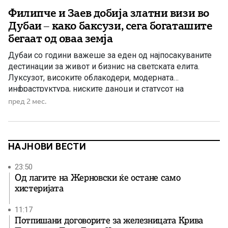
Филипче и Заев добија златни визи во
Дубаи – како баксузи, сега богаташите
бегаат од оваа земја
Дубаи со години важеше за еден од најпосакуваните
дестинации за живот и бизнис на светската елита.
Луксузот, високите облакодери, модерната
инфраструктура, ниските даноци и статусот на
глобален финансиски центар го претворија во магнет
пред 2 мес.
за милионери, политичари, инвеститори и бизнисмени
од целиот свет. Во последните години, јавноста во
Македонија често го поврзуваше Дубаи и со
информации […]
НАЈНОВИ ВЕСТИ
23:50
Од лагите на Жерновски ќе остане само
хистеријата
11:17
Потпишани договорите за железницата Крива