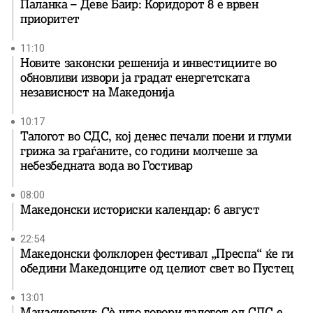
Паланка – Деве Баир: Коридорот 8 е врвен
приоритет
11:10
Новите законски решенија и инвестициите во
обновливи извори ја градат енергетската
независност на Македонија
10:17
Талогот во СДС, кој денес печали поени и глуми
грижа за граѓаните, со години молчеше за
небезбедната вода во Гостивар
08:00
Македонски историски календар: 6 август
22:54
Македонски фолклорен фестивал „Преспа“ ќе ги
обедини Македонците од целиот свет во Пустец
13:01
Манасиевски: Сè што говори талогот од СДС е