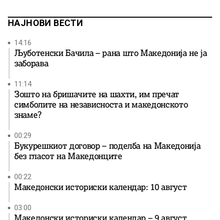
односи ги држат статус кво во времето […]
НАЈНОВИ ВЕСТИ
14:16
Љуботенски Бачила – рана што Македонија не ја
заборава
11:14
Зошто на бришачите на шахти, им пречат
симболите на независноста и македонското
знаме?
00:29
Букурешкиот договор – поделба на Македонија
без гласот на Македонците
00:22
Македонски историски календар: 10 август
03:00
Македонски историски календар – 9 август