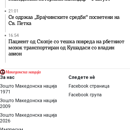
21:01
Се одржаа „Брајчинските средби“ посветени на
Св. Петка
16:54
Пациент од Скопје со тешка повреда на рбетниот
мозок транспортиран од Кушадаси со владин
авион
За нас
Следете нѐ
Зошто Македонска нација
Facebook страница
1971
Facebook група
Зошто Македонска нација
2009
Зошто Македонска нација
2026
Импресум