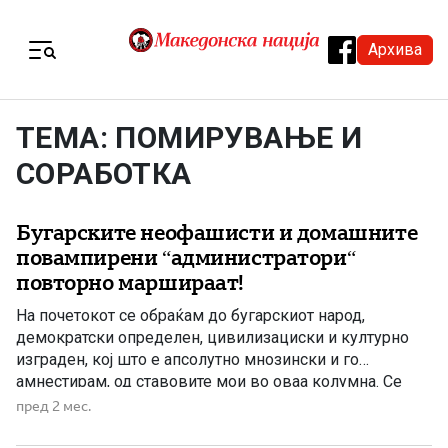
Skip to content
Архива
Menu
ТЕМА: ПОМИРУВАЊЕ И
СОРАБОТКА
Бугарските неофашисти и домашните
повампирени “администратори“
повторно маршираат!
На почетокот се обраќам до бугарскиот народ,
демократски определен, цивилизациски и културно
изграден, кој што е апсолутно мнозински и го
амнестирам, од ставовите мои во оваа колумна. Се
однесуваат само на оние најрадикални елементи, што
пред 2 мес.
се обидуваат да ги затруваат, замрзнат и подолго
време традиционалните пријателски и добрососедски