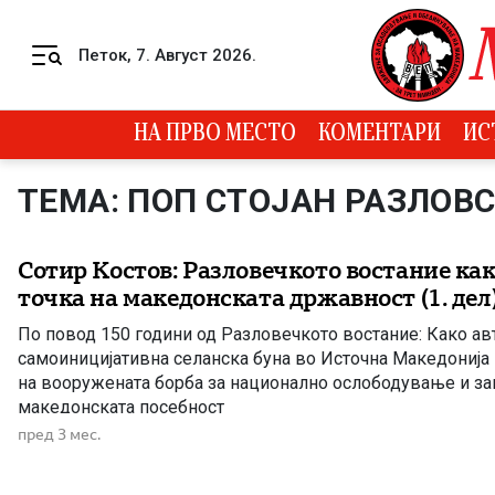
Skip to content
Петок, 7. Август 2026.
Menu
НА ПРВО МЕСТО
КОМЕНТАРИ
ИС
ТЕМА: ПОП СТОЈАН РАЗЛОВ
Сотир Костов: Разловечкото востание ка
точка на македонската државност (1. дел
По повод 150 години од Разловечкото востание: Како ав
самоиницијативна селанска буна во Источна Македонија 
на вооружената борба за национално ослободување и з
македонската посебност
пред 3 мес.