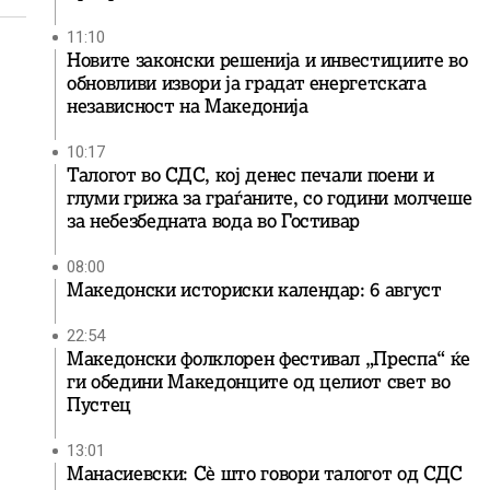
11:10
Новите законски решенија и инвестициите во
обновливи извори ја градат енергетската
независност на Македонија
10:17
Талогот во СДС, кој денес печали поени и
глуми грижа за граѓаните, со години молчеше
за небезбедната вода во Гостивар
08:00
Македонски историски календар: 6 август
22:54
Македонски фолклорен фестивал „Преспа“ ќе
ги обедини Македонците од целиот свет во
Пустец
13:01
Манасиевски: Сè што говори талогот од СДС