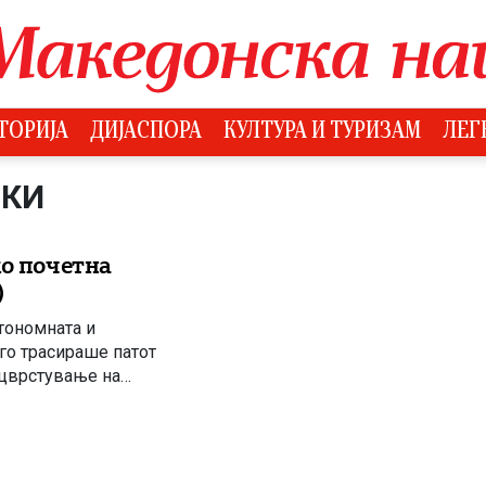
ТОРИЈА
ДИЈАСПОРА
КУЛТУРА И ТУРИЗАМ
ЛЕГ
СКИ
ко почетна
)
тономната и
го трасираше патот
ацврстување на