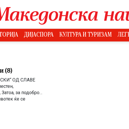
ТОРИЈА
ДИЈАСПОРА
КУЛТУРА И ТУРИЗАМ
ЛЕГ
 (8)
СКИ“ ОД СЛАВЕ
естен,
 Затоа, за подобро
вотек ќе се
ветле (Стив)
ата за семејството