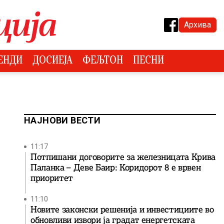
Архива
ЕНДИ
ДОСИЕЈА
ФЕЉТОН
ПЕСНИ
НАЈНОВИ ВЕСТИ
11:17
Потпишани договорите за железницата Крива
Паланка – Деве Баир: Коридорот 8 е врвен
приоритет
11:10
Новите законски решенија и инвестициите во
обновливи извори ја градат енергетската