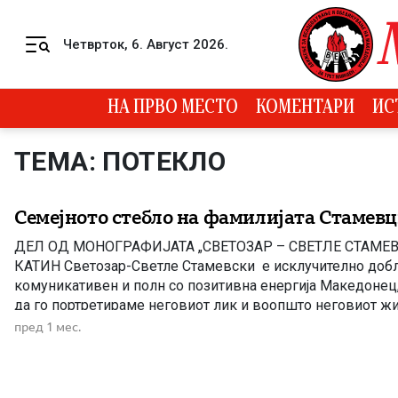
Skip to content
Четврток, 6. Август 2026.
Menu
НА ПРВО МЕСТО
КОМЕНТАРИ
ИС
ТЕМА: ПОТЕКЛО
Семејното стебло на фамилијата Стамевци
ДЕЛ ОД МОНОГРАФИЈАТА „СВЕТОЗАР – СВЕТЛЕ СТАМЕВ
КАТИН Светозар-Светле Стамевски е исклучително добл
комуникативен и полн со позитивна енергија Македонец,
да го портретираме неговиот лик и воопшто неговиот жи
вратиме многу децении наназад Семејната приказна на С
пред 1 мес.
Стамевские интересна и уникатна, Затоа ќе ја почнам саг
Стамевци од селото Одри, […]