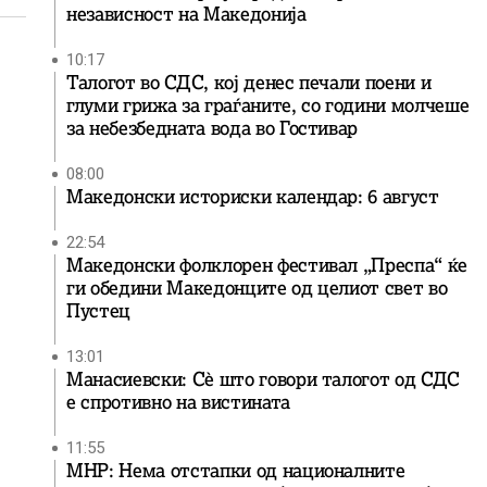
независност на Македонија
10:17
Талогот во СДС, кој денес печали поени и
глуми грижа за граѓаните, со години молчеше
за небезбедната вода во Гостивар
08:00
Македонски историски календар: 6 август
22:54
Македонски фолклорен фестивал „Преспа“ ќе
ги обедини Македонците од целиот свет во
Пустец
13:01
Манасиевски: Сè што говори талогот од СДС
е спротивно на вистината
11:55
МНР: Нема отстапки од националните