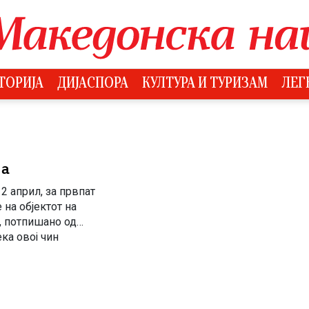
ТОРИЈА
ДИЈАСПОРА
КУЛТУРА И ТУРИЗАМ
ЛЕГ
ја
2 април, за првпат
на објектот на
, потпишано од
ка овој чин
туку и врз темелните