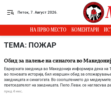
Skip to content
Петок, 7. Август 2026.
Menu
НА ПРВО МЕСТО
КОМЕНТАРИ
ИС
ТЕМА: ПОЖАР
Обид за палење на синагога во Македони
Еврејската заедница во Македонија информира дека на 1
во поновата историја, бил извршен обид за опожарување 
заедницата и синагогата. Во соопштението до медиумите
претседателот на заедницата, Пепо Леви, се нагласува де
претставува сериозен напад, не само врз верски објект, 
пред 4 мес.
вредности на […]