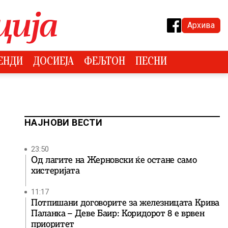
Архива
ЕНДИ
ДОСИЕЈА
ФЕЉТОН
ПЕСНИ
НАЈНОВИ ВЕСТИ
23:50
Од лагите на Жерновски ќе остане само
хистеријата
11:17
Потпишани договорите за железницата Крива
Паланка – Деве Баир: Коридорот 8 е врвен
приоритет