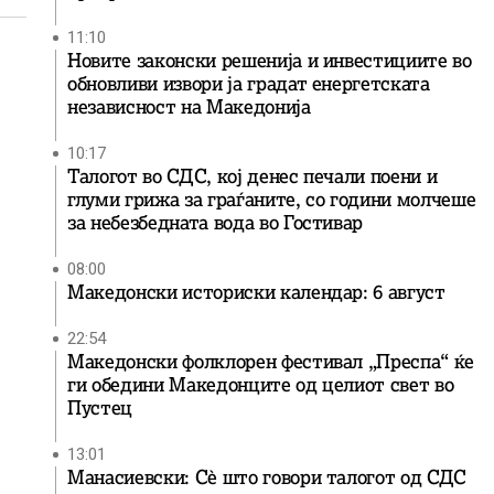
11:10
Новите законски решенија и инвестициите во
обновливи извори ја градат енергетската
независност на Македонија
10:17
Талогот во СДС, кој денес печали поени и
глуми грижа за граѓаните, со години молчеше
за небезбедната вода во Гостивар
08:00
Македонски историски календар: 6 август
22:54
Македонски фолклорен фестивал „Преспа“ ќе
ги обедини Македонците од целиот свет во
Пустец
13:01
Манасиевски: Сè што говори талогот од СДС