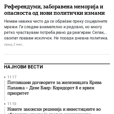
Референдуми, заборавена меморија и
опасноста од нови политички измами
Немам навика често да се обраќам преку социјалните
мрежи. Ги следам внимателно и редовно, но многу
ретко чувствувам потреба јавно да реагирам. Сепак,
овојпат правам исклучок. Не поради дневна политика,
туку поради чувство на одговорност кон татковината и
пред 2 мес.
загриженост за насоката во која некои политички
чинители повторно се обидуваат да ја турнат
Македонија. Државата денес […]
НАЈНОВИ ВЕСТИ
11:17
Потпишани договорите за железницата Крива
Паланка – Деве Баир: Коридорот 8 е врвен
приоритет
11:10
Новите законски решенија и инвестициите во