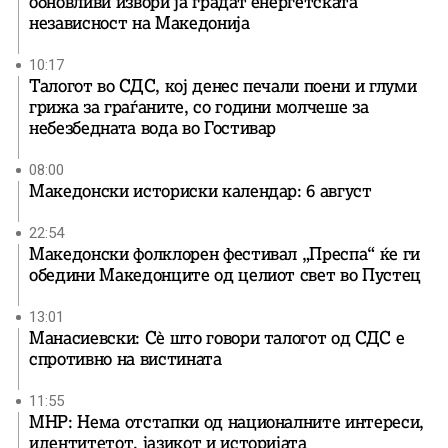
обновливи извори ја градат енергетската
независност на Македонија
10:17
Талогот во СДС, кој денес печали поени и глуми
грижа за граѓаните, со години молчеше за
небезбедната вода во Гостивар
08:00
Македонски историски календар: 6 август
22:54
Македонски фолклорен фестивал „Преспа“ ќе ги
обедини Македонците од целиот свет во Пустец
13:01
Манасиевски: Сè што говори талогот од СДС е
спротивно на вистината
11:55
МНР: Нема отстапки од националните интереси,
идентитетот, јазикот и историјата