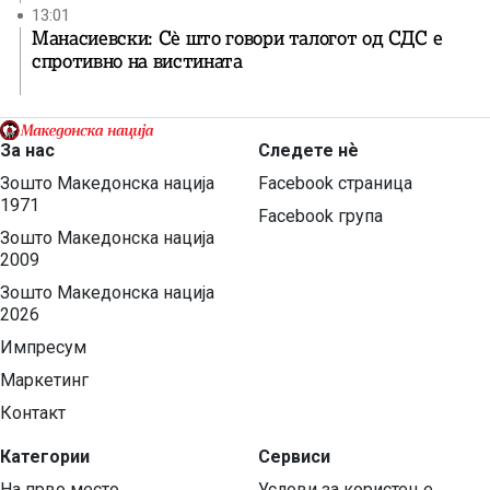
13:01
Манасиевски: Сè што говори талогот од СДС е
спротивно на вистината
За нас
Следете нѐ
Зошто Македонска нација
Facebook страница
1971
Facebook група
Зошто Македонска нација
2009
Зошто Македонска нација
2026
Импресум
Маркетинг
Контакт
Категории
Сервиси
На прво место
Услови за користење