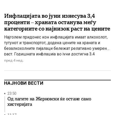
Инфлацијата во јуни изнесува 3,4
проценти – храната останува меѓу
категориите со најнизок раст на цените
Најголем придонес кон инфлацијата имаат алкохолот,
тутунот и транспортот, додека цените на храната и
безалкохолните пијалаци бележат релативно умерен
раст. Годишната инфлација во јуни достигна 3,4
проценти, покажуваат најновите податоци. Структурата
пред 4 нед.
на ценовните движења открива дека најголемиот дел
од инфлаторниот притисок не доаѓа од основните
производи за секојдневна потрошувачка, туку од
неколку специфични категории. Најниска […]
НАЈНОВИ ВЕСТИ
23:50
Од лагите на Жерновски ќе остане само
хистеријата