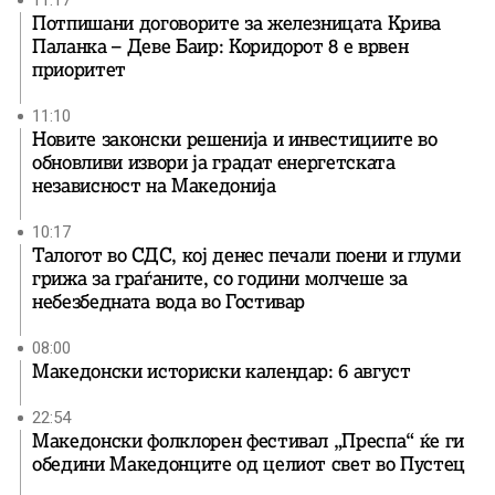
11:17
Потпишани договорите за железницата Крива
Паланка – Деве Баир: Коридорот 8 е врвен
приоритет
11:10
Новите законски решенија и инвестициите во
обновливи извори ја градат енергетската
независност на Македонија
10:17
Талогот во СДС, кој денес печали поени и глуми
грижа за граѓаните, со години молчеше за
небезбедната вода во Гостивар
08:00
Македонски историски календар: 6 август
22:54
Македонски фолклорен фестивал „Преспа“ ќе ги
обедини Македонците од целиот свет во Пустец