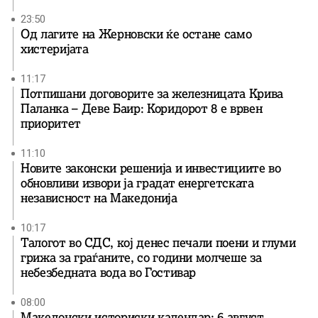
23:50
Од лагите на Жерновски ќе остане само
хистеријата
11:17
Потпишани договорите за железницата Крива
Паланка – Деве Баир: Коридорот 8 е врвен
приоритет
11:10
Новите законски решенија и инвестициите во
обновливи извори ја градат енергетската
независност на Македонија
10:17
Талогот во СДС, кој денес печали поени и глуми
грижа за граѓаните, со години молчеше за
небезбедната вода во Гостивар
08:00
Македонски историски календар: 6 август