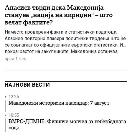
Апасиев тврди дека Македонија
станува „нација на кириџии“ – што
велат фактите?
Наместо проверени факти и статистички податоци,
Апасиев повторно пласира политички тврдења што не
се совпаѓаат со официјалните европски статистики. И
покрај растот на закупнините, Македонија останува
меѓу европските држави со најголем број граѓани што
пред 1 мес.
живеат во сопствен дом Лидерот на Левица, Димитар
Апасиев, обвини дека „власта сака оваа нација да ја
направи нација на кириџии“, […]
НАЈНОВИ ВЕСТИ
12:25
Македонски историски календар: 7 август
10:55
ВМРО-ДПМНЕ: Филипче молчел за небезбедната
вода