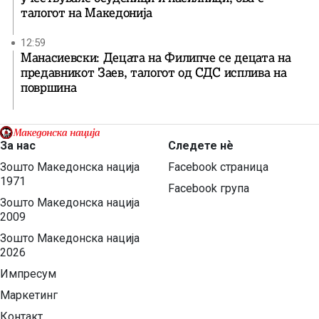
талогот на Македонија
12:59
Манасиевски: Децата на Филипче се децата на
предавникот Заев, талогот од СДС исплива на
површина
За нас
Следете нѐ
Зошто Македонска нација
Facebook страница
1971
Facebook група
Зошто Македонска нација
2009
Зошто Македонска нација
2026
Импресум
Маркетинг
Контакт