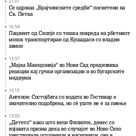
21:01
Се одржаа „Брајчинските средби“ посветени на
Св. Петка
16:54
Пациент од Скопје со тешка повреда на рбетниот
мозок транспортиран од Кушадаси со владин
авион
13:37
„Мајка Македонија“ во Нови Сад предизвика
реакции кај грчки организации и во бугарските
медиуми
13:13
Ангелов: Состојбата со водата во Гостивар е
значително подобрена, но сè уште не е за пиење
13:05
„Детето“ како што вели Филипче, денес со
изјавата призна дека во случајот во Ново Село
учествувале осуденици и насилници, ова е