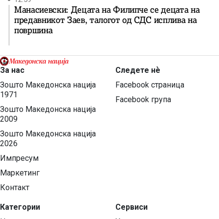
Манасиевски: Децата на Филипче се децата на
предавникот Заев, талогот од СДС исплива на
површина
За нас
Следете нѐ
Зошто Македонска нација
Facebook страница
1971
Facebook група
Зошто Македонска нација
2009
Зошто Македонска нација
2026
Импресум
Маркетинг
Контакт
Категории
Сервиси