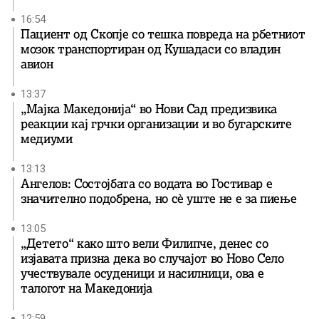
16:54
Пациент од Скопје со тешка повреда на рбетниот
мозок транспортиран од Кушадаси со владин
авион
13:37
„Мајка Македонија“ во Нови Сад предизвика
реакции кај грчки организации и во бугарските
медиуми
13:13
Ангелов: Состојбата со водата во Гостивар е
значително подобрена, но сè уште не е за пиење
13:05
„Детето“ како што вели Филипче, денес со
изјавата призна дека во случајот во Ново Село
учествувале осуденици и насилници, ова е
талогот на Македонија
12:59