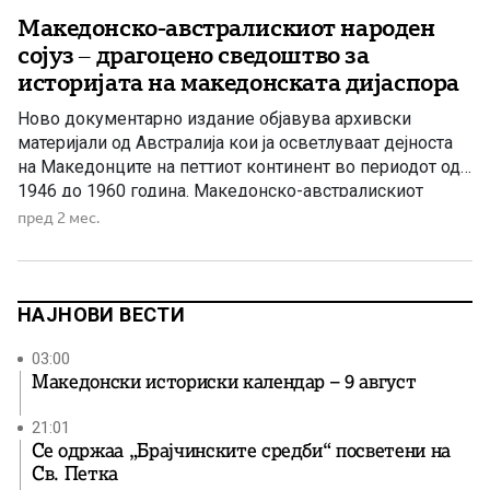
Македонско-австралискиот народен
сојуз – драгоцено сведоштво за
историјата на македонската дијаспора
Ново документарно издание објавува архивски
материјали од Австралија кои ја осветлуваат дејноста
на Македонците на петтиот континент во периодот од
1946 до 1960 година. Македонско-австралискиот
народен сојуз – сведоштво за организираноста и
пред 2 мес.
непокорноста на македонската дијаспора Неодамна во
наши раце дојде едно исклучително вредно
документарно издание кое претставува значаен
придонес за историјата на македонската емиграција […]
НАЈНОВИ ВЕСТИ
03:00
Македонски историски календар – 9 август
21:01
Се одржаа „Брајчинските средби“ посветени на
Св. Петка