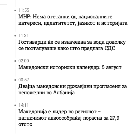
11:55
МНР: Нема отстапки од националните
интереси, идентитетот, јазикот и историјата
11:31
Гостиварци ќе се изначекаа за вода доколку
се постапуваше како што предлага СДС
02:00
Македонски историски календар: 5 август
00:57
Двајца македонски државјани прогласени за
непожелни во Албанија
14:11
Македонија е лидер во регионот –
патничкиот авиосообраќај порасна за 27,9
отсто