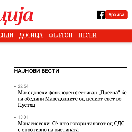
Архива
ЕНДИ
ДОСИЕЈА
ФЕЉТОН
ПЕСНИ
НАЈНОВИ ВЕСТИ
22:54
Македонски фолклорен фестивал „Преспа“ ќе
ги обедини Македонците од целиот свет во
Пустец
13:01
Манасиевски: Сè што говори талогот од СДС
е спротивно на вистината