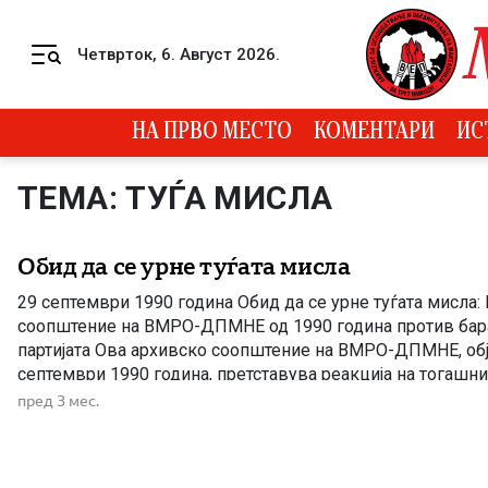
Skip to content
Четврток, 6. Август 2026.
Menu
НА ПРВО МЕСТО
КОМЕНТАРИ
ИС
ТЕМА: ТУЃА МИСЛА
Обид да се урне туѓата мисла
29 септември 1990 година Обид да се урне туѓата мисла:
соопштение на ВМРО-ДПМНЕ од 1990 година против бара
партијата Ова архивско соопштение на ВМРО-ДПМНЕ, обј
септември 1990 година, претставува реакција на тогашн
притисоци и јавни барања за забрана на партијата во пер
пред 3 мес.
југословенскиот еднопартиски систем. […]