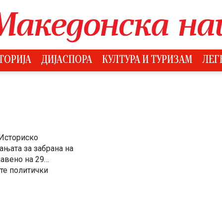
ТОРИЈА
ДИЈАСПОРА
КУЛТУРА И ТУРИЗАМ
ЛЕГ
 Историско
њата за забрана на
авено на 29
ите политички
иодот на распадот на