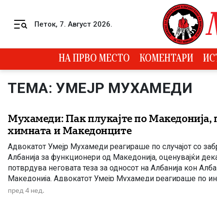
Skip to content
Петок, 7. Август 2026.
Menu
НА ПРВО МЕСТО
КОМЕНТАРИ
ИС
ТЕМА: УМЕЈР МУХАМЕДИ
Мухамеди: Пак плукајте по Македонија, 
химната и Македонците
Адвокатот Умејр Мухамеди реагираше по случајот со заб
Албанија за функционери од Македонија, оценувајќи дека
потврдува неговата теза за односот на Албанија кон Алб
Македонија. Адвокатот Умејр Мухамеди реагираше по и
двајца пратеници од Македонија од албанска етничка при
пред 4 нед.
владин функционер, им бил забранет […]