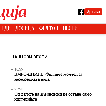
Архива
ЕНДИ
ДОСИЕЈА
ФЕЉТОН
ПЕСНИ
НАЈНОВИ ВЕСТИ
10:55
ВМРО-ДПМНЕ: Филипче молчел за
небезбедната вода
23:50
Од лагите на Жерновски ќе остане само
хистеријата