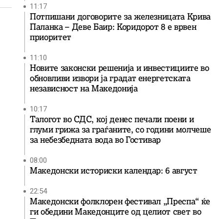
11:17
Потпишани договорите за железницата Крива
Паланка – Деве Баир: Коридорот 8 е врвен
приоритет
11:10
Новите законски решенија и инвестициите во
обновливи извори ја градат енергетската
независност на Македонија
10:17
Талогот во СДС, кој денес печали поени и
глуми грижа за граѓаните, со години молчеше
за небезбедната вода во Гостивар
08:00
Македонски историски календар: 6 август
22:54
Македонски фолклорен фестивал „Преспа“ ќе
ги обедини Македонците од целиот свет во