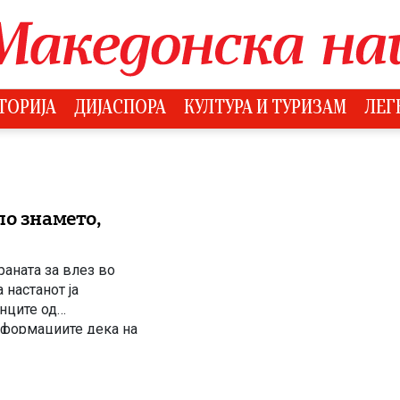
ТОРИЈА
ДИЈАСПОРА
КУЛТУРА И ТУРИЗАМ
ЛЕГ
по знамето,
раната за влез во
 настанот ја
анците од
нформациите дека на
падност, како и на