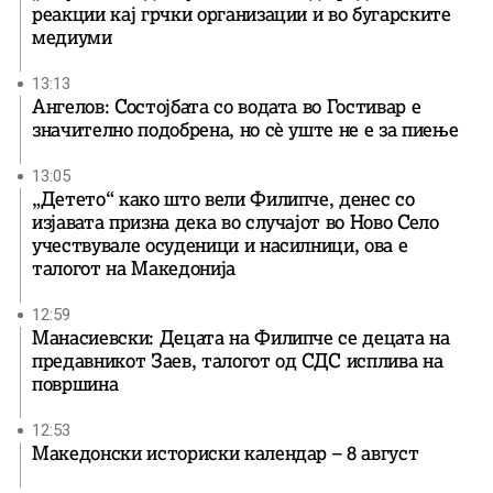
реакции кај грчки организации и во бугарските
медиуми
13:13
Ангелов: Состојбата со водата во Гостивар е
значително подобрена, но сè уште не е за пиење
13:05
„Детето“ како што вели Филипче, денес со
изјавата призна дека во случајот во Ново Село
учествувале осуденици и насилници, ова е
талогот на Македонија
12:59
Манасиевски: Децата на Филипче се децата на
предавникот Заев, талогот од СДС исплива на
површина
12:53
Македонски историски календар – 8 август