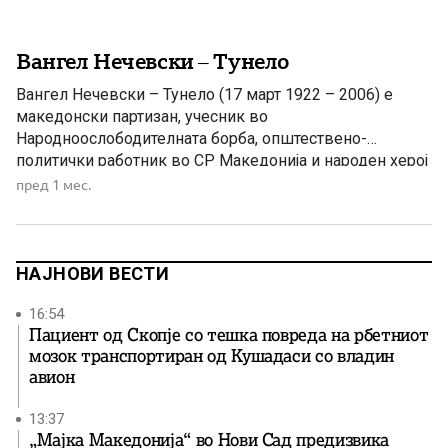
Вангел Нечевски – Тунело
Вангел Нечевски – Тунело (17 март 1922 – 2006) е
македонски партизан, учесник во
Народноослободителната борба, општествено-
политички работник во СР Македонија и народен херој
на Југославија. Роден е на 17 март 1922 година во
пред 1 мес.
Битола, во работничко семејство. Уште како млад го
почувствувал товарот на тешкиот живот. По
завршувањето на основното училиште, на само
петнаесетгодишна […]
НАЈНОВИ ВЕСТИ
16:54
Пациент од Скопје со тешка повреда на рбетниот
мозок транспортиран од Кушадаси со владин
авион
13:37
„Мајка Македонија“ во Нови Сад предизвика